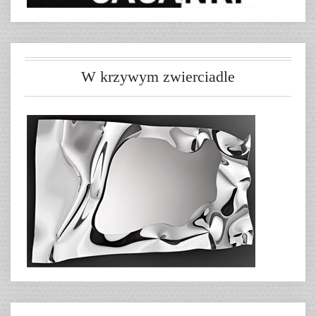
W krzywym zwierciadle