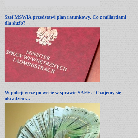
Szef MSWiA przedstawi plan ratunkowy. Co z miliardami
dla służb?
W policji wrze po wecie w sprawie SAFE. "Czujemy się
okradzeni…