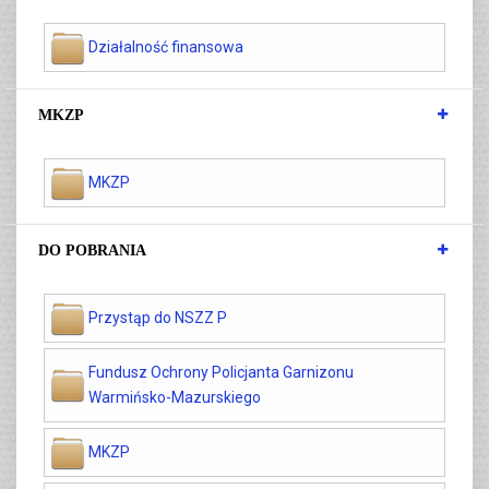
Działalność finansowa
MKZP
MKZP
DO POBRANIA
Przystąp do NSZZ P
Fundusz Ochrony Policjanta Garnizonu
Warmińsko-Mazurskiego
MKZP