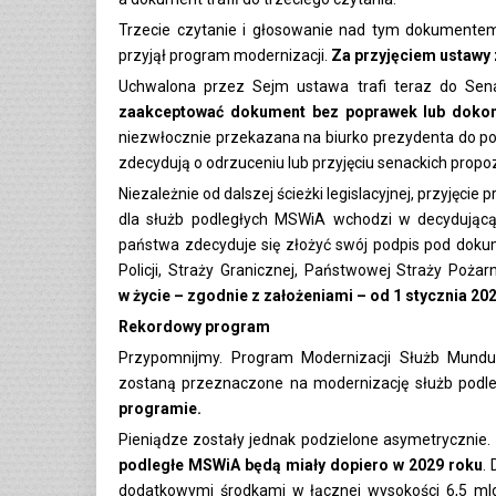
Trzecie czytanie i głosowanie nad tym dokumentem
przyjął program modernizacji.
Za przyjęciem ustawy
Uchwalona przez Sejm ustawa trafi teraz do Se
zaakceptować dokument bez poprawek lub doko
niezwłocznie przekazana na biurko prezydenta do p
zdecydują o odrzuceniu lub przyjęciu senackich propoz
Niezależnie od dalszej ścieżki legislacyjnej, przyję
dla służb podległych MSWiA wchodzi w decydującą 
państwa zdecyduje się złożyć swój podpis pod doku
Policji, Straży Granicznej, Państwowej Straży Poż
w życie – zgodnie z założeniami – od 1 stycznia 20
Rekordowy program
Przypomnijmy. Program Modernizacji Służb Mundu
zostaną przeznaczone na modernizację służb pod
programie.
Pieniądze zostały jednak podzielone asymetrycznie.
podległe MSWiA będą miały dopiero w 2029 roku
.
dodatkowymi środkami w łącznej wysokości 6,5 ml