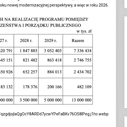
roku nowej modernizacyjnej perspektywy, a więc w roku 2026.
px/qzgdjojIaQgOcY8ARDd7ycwYPeFaBKv76OS8lPeg.j1hc.webp