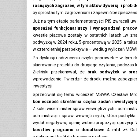
rosnących zagrożeń, w tym aktów dywersji i prób de
by sprostać tym zagrożeniom i zapewnić bezpieczeńs
Już na tym etapie parlamentarzyści PiS zwracali 
uposażeń funkcjonariuszy i wynagrodzeń pracow
kwestie płacowe zostały w ostatnich latach „w z
podwyżkę w 2024 roku, 5-procentową w 2025, a takż
w czteroletniej perspektywie – według wyliczeń MSWi
Po dyskusji i odrzuceniu części poprawek – w tym 
skierowanie projektu do drugiego czytania, podczas
Zieliński przekonywał, że
brak podwyżek w prog
wprowadzenie. Twierdził, że środki można zabezpiec
inwestycji.
Sprzeciwiał się temu wiceszef MSWiA Czesław Mr
konieczność skreślenia części zadań inwestycyjn
Z kolei wiceminister spraw wewnętrznych i administr
administracji i spraw wewnętrznych, która pochyli
wydał negatywną opinię wobec propozycji opozycji. 
kosztów programu o dodatkowe 4 mld zł.
Osta
a dokument trafił do trzeciego czytania.