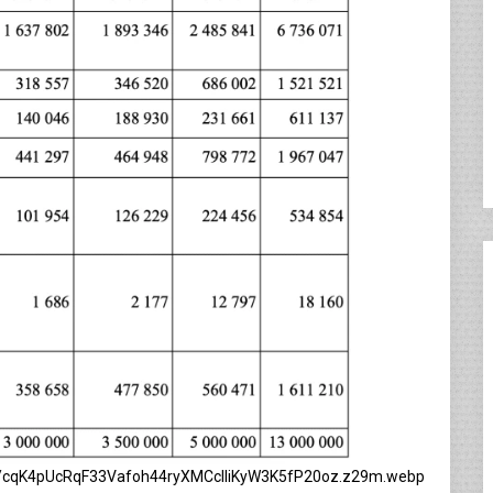
px/cqK4pUcRqF33Vafoh44ryXMCclIiKyW3K5fP20oz.z29m.webp