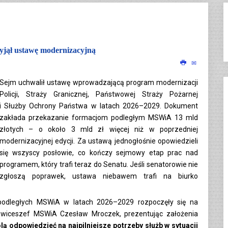
yjął ustawę modernizacyjną
Sejm uchwalił ustawę wprowadzającą program modernizacji
Policji, Straży Granicznej, Państwowej Straży Pożarnej
i Służby Ochrony Państwa w latach 2026–2029. Dokument
zakłada przekazanie formacjom podległym MSWiA 13 mld
złotych – o około 3 mld zł więcej niż w poprzedniej
modernizacyjnej edycji. Za ustawą jednogłośnie opowiedzieli
się wszyscy posłowie, co kończy sejmowy etap prac nad
programem, który trafi teraz do Senatu. Jeśli senatorowie nie
zgłoszą poprawek, ustawa niebawem trafi na biurko
podległych MSWiA w latach 2026–2029 rozpoczęły się na
a wiceszef MSWiA Czesław Mroczek, prezentując założenia
ą odpowiedzieć na najpilniejsze potrzeby służb w sytuacji