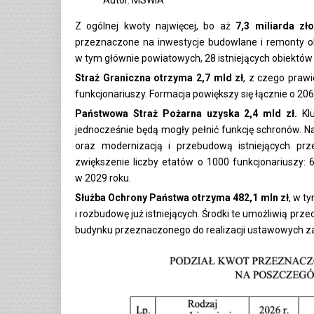
Autor. MSWiA
Z ogólnej kwoty najwięcej, bo aż
7,3 miliarda zło
przeznaczone na inwestycje budowlane i remonty o
w tym głównie powiatowych, 28 istniejących obiektó
Straż Graniczna otrzyma 2,7 mld zł
, z czego praw
funkcjonariuszy. Formacja powiększy się łącznie o 206
Państwowa Straż Pożarna uzyska 2,4 mld zł.
Klu
jednocześnie będą mogły pełnić funkcję schronów. 
oraz modernizacją i przebudową istniejących prz
zwiększenie liczby etatów o 1000 funkcjonariuszy:
w 2029 roku.
Służba Ochrony Państwa otrzyma 482,1 mln zł
, w t
i rozbudowę już istniejących. Środki te umożliwią p
budynku przeznaczonego do realizacji ustawowych zad