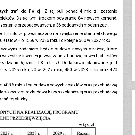
tych trafi do Policji
. Z tej puli ponad 4 mld zł, zostanie
biektów. Dzięki tym środkom powstanie 84 nowych komend,
w zostanie przebudowanych, a 36 poddanych modernizacji.
ie 1,4 mld zł przeznaczono na zwiększenie stanu etatowego
6 etatów – o 1566 w 2026 roku i o kolejne 500 w 2027 roku.
czowym zadaniem będzie budowa nowych strażnic, które
Na wszystkie inwestycje związane z budową nowych obiektów
ewidziano łącznie 1,8 mld zł. Dodatkowo planowane jest
 60 w 2026 roku, 20 w 2027 roku, 450 w 2028 roku oraz 470
ym 408,6 mln zł na budowę nowych obiektów oraz przebudowę
rzede wszystkim rozbudowę bazy szkoleniowej oraz przebudowę
ań tej służby.