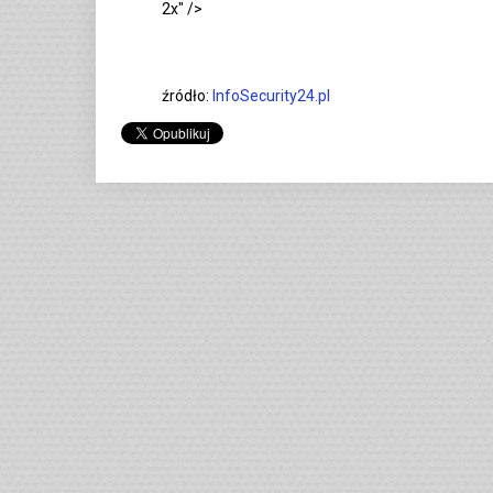
2x" />
źródło:
InfoSecurity24.pl