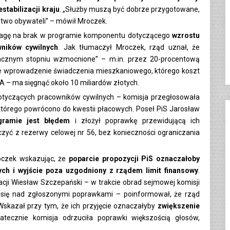
stabilizacji kraju
. „Służby muszą być dobrze przygotowane,
two obywateli” – mówił Mroczek.
uwagę na brak w programie komponentu dotyczącego
wzrostu
ników cywilnych
. Jak tłumaczył Mroczek, rząd uznał, że
nacznym stopniu wzmocnione” – m.in. przez 20-procentową
e wprowadzenie świadczenia mieszkaniowego, którego koszt
A – ma sięgnąć około 10 miliardów złotych.
dotyczących pracowników cywilnych – komisja przegłosowała
 którego powrócono do kwestii płacowych. Poseł PiS Jarosław
ramie jest błędem
i złożył poprawkę przewidującą ich
zyć z rezerwy celowej nr 56, bez konieczności ograniczania
oczek wskazując, że
poparcie propozycji PiS oznaczałoby
ych i wyjście poza uzgodniony z rządem limit finansowy
.
acji Wiesław Szczepański – w trakcie obrad sejmowej komisji
ła się nad zgłoszonymi poprawkami – poinformował, że rząd
Wskazał przy tym, że ich przyjęcie oznaczałyby
zwiększenie
tecznie komisja odrzuciła poprawki większością głosów,