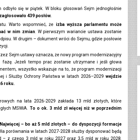
 odbyło się w piątek. W bloku głosowań Sejm jednogłośnie
 zagłosowało 439 posłów.
natu. Warto wspomnieć, że
izba wyższa parlamentu może
nać w nim zmian
. W pierwszym wariancie ustawa zostanie
odpisu. W drugim – dokument wróci do Sejmu, gdzie posłowie
ycji.
cie przez Sejm ustawy oznacza, że nowy program modernizacyjny
fazę. Jeżeli tempo prac zostanie utrzymane i jeśli głowa
mentem, wszystko wskazuje na to, że program modernizacji
arnej i Służby Ochrony Państwa w latach 2026–2029
wejdzie
26 roku.
rowych na lata 2026-2029 zakłada 13 mld złotych, które
ległych MSWiA.
To o ok. 3 mld zł więcej niż w poprzednim
Najwięcej – bo aż 5 mld złotych – do dyspozycji formacje
 Dla porównania w latach 2027-2028 służby dysponować będą
d – z czego 3 mld w roku 2027 oraz 3,5 mld w roku 2028.