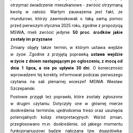
otrzymać świadczenie mieszkaniowe - zwrócić otrzymaną
kwotę w całości. Wartym zauważenia jest fakt, że
mundurowi, którzy zawnioskowali o taką samą pomoc
przed pierwszym stycznia 2025 roku, zgodnie z propozycją
MSWiA, mieli zwrócić jedynie
50 proc. środków jakie
zostały im przyznane
Zmiany objęty także termin, w którym ustawa wejdzie
w życie. Zgodnie z przyjętą poprawką
ustawa wejdzie
w życie z dniem następującym po ogłoszeniu, z mocą od
dnia 1 lipca, a nie po upływie 30 dni.
O konieczności
wprowadzeni tej korekty, informował podczas pierwszego
czytania na sali plenarnej wiceszef MSWiA Wiesław
Szczepański.
Posłowie przyjęli też poprawki, które zostały zgłoszone
w drugim czytaniu. Dotyczyły one w głównej mierze
dookreślenia terminów, ujednolicenia treści oraz usunięcia
potencjalnych kolizji interpretacyjnych. Wśród zmian,
przegłosowano m.in. dookreślenie, od jakiego momentu
funkcjonariuszowi będzie naliczana tzw. dojazdówka.