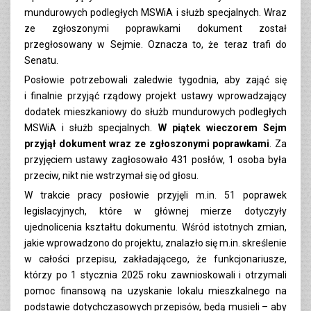
mundurowych podległych MSWiA i służb specjalnych. Wraz
ze zgłoszonymi poprawkami dokument został
przegłosowany w Sejmie. Oznacza to, że teraz trafi do
Senatu.
Posłowie potrzebowali zaledwie tygodnia, aby zająć się
i finalnie przyjąć rządowy projekt ustawy wprowadzający
dodatek mieszkaniowy do służb mundurowych podległych
MSWiA i służb specjalnych.
W piątek wieczorem Sejm
przyjął dokument wraz ze zgłoszonymi poprawkami
. Za
przyjęciem ustawy zagłosowało 431 posłów, 1 osoba była
przeciw, nikt nie wstrzymał się od głosu.
W trakcie pracy posłowie przyjęli m.in. 51 poprawek
legislacyjnych, które w głównej mierze dotyczyły
ujednolicenia kształtu dokumentu. Wśród istotnych zmian,
jakie wprowadzono do projektu, znalazło się m.in. skreślenie
w całości przepisu, zakładającego, że funkcjonariusze,
którzy po 1 stycznia 2025 roku zawnioskowali i otrzymali
pomoc finansową na uzyskanie lokalu mieszkalnego na
podstawie dotychczasowych przepisów, będą musieli – aby