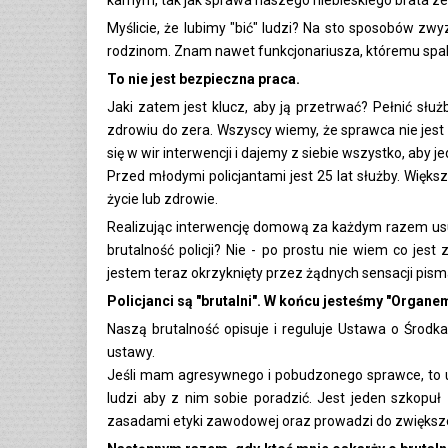
Myślicie, że lubimy "bić" ludzi? Na sto sposobów z
rodzinom. Znam nawet funkcjonariusza, któremu spa
To nie jest bezpieczna praca.
Jaki zatem jest klucz, aby ją przetrwać? Pełnić sł
zdrowiu do zera. Wszyscy wiemy, że sprawca nie jes
się w wir interwencji i dajemy z siebie wszystko, aby 
Przed młodymi policjantami jest 25 lat służby. Większo
życie lub zdrowie.
Realizując interwencję domową za każdym razem usuw
brutalność policji? Nie - po prostu nie wiem co jest
jestem teraz okrzyknięty przez żądnych sensacji pism
Policjanci są "brutalni". W końcu jesteśmy "Organe
Naszą brutalność opisuje i reguluje Ustawa o Środ
ustawy.
Jeśli mam agresywnego i pobudzonego sprawce, to 
ludzi aby z nim sobie poradzić. Jest jeden szkopuł
zasadami etyki zawodowej oraz prowadzi do zwięks