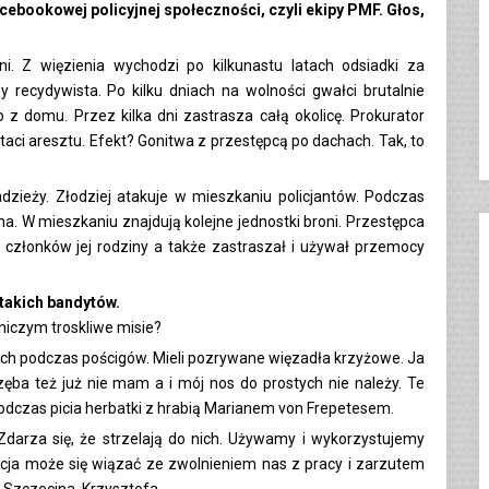
acebookowej policyjnej społeczności, czyli ekipy PMF. Głos,
 dni. Z więzienia wychodzi po kilkunastu latach odsiadki za
y recydywista. Po kilku dniach na wolności gwałci brutalnie
o z domu. Przez kilka dni zastrasza całą okolicę. Prokurator
aci aresztu. Efekt? Gonitwa z przestępcą po dachach. Tak, to
adzieży. Złodziej atakuje w mieszkaniu policjantów. Podczas
a. W mieszkaniu znajdują kolejne jednostki broni. Przestępca
e członków jej rodziny a także zastraszał i używał przemocy
 takich bandytów.
 niczym troskliwe misie?
łych podczas pościgów. Mieli pozrywane więzadła krzyżowe. Ja
ba też już nie mam a i mój nos do prostych nie należy. Te
podczas picia herbatki z hrabią Marianem von Frepetesem.
 Zdarza się, że strzelają do nich. Używamy i wykorzystujemy
uacja może się wiązać ze zwolnieniem nas z pracy i zarzutem
 Szczecina, Krzysztofa.