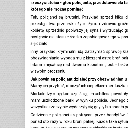
rzeczywistości - głos policjanta, przedstawiciela f
którego nie można pominąć.
Tak, policjanci są brutalni. Przykład sprzed kilku
przestępstwa przeciwko życiu życiu i zdrowiu groźn
kobietę, uprzednio pobiwszy jej syna i wyrzucając g
następnie nie stosuje środka zapobiegawczego w post
się działo.
Inny przykład: kryminalni idą zatrzymać sprawcę kr
obezwładniania wypada mu z kieszeni ostra broń paln
latami znęcał się nad dwiema kobietami, pobił takż
w swoim otoczeniu.
Jak powinien policjant działać przy obezwładnianiu
Mamy ich przytulić, otoczyć ich ciepełkiem serduszka
Moi koledzy mają kontuzje ścięgien achillesa powsta
mam uszkodzone barki w wyniku pobicia. Jednego zę
wszystkie rzeczy nie wydarzyły się gdy łyżka spadła 
Codziennie policjanci są potrącani przez bandytów.
ponad sto razy w roku broni palnej. Każda taka syt
karnym, tak jak sprawa naszego niebieskiego brata ze