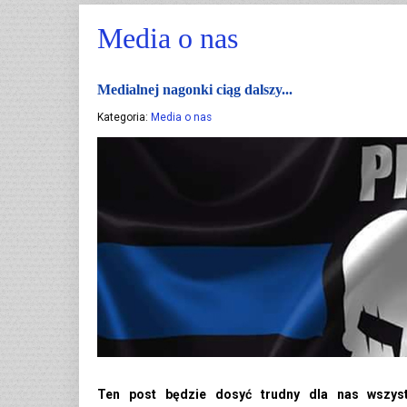
Media o nas
Medialnej nagonki ciąg dalszy...
Kategoria:
Media o nas
Ten post będzie dosyć trudny dla nas wszyst