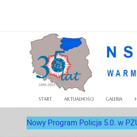
START
AKTUALNOŚCI
GALERIA
Nowy Program Policja 5.0. w PZ