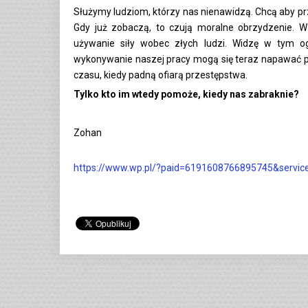
Służymy ludziom, którzy nas nienawidzą. Chcą aby przes
Gdy już zobaczą, to czują moralne obrzydzenie. W 
używanie siły wobec złych ludzi. Widzę w tym og
wykonywanie naszej pracy mogą się teraz napawać prz
czasu, kiedy padną ofiarą przestępstwa.
Tylko kto im wtedy pomoże, kiedy nas zabraknie?
Zohan
https://www.wp.pl/?paid=6191608766895745&servic