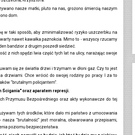
wyzywano nasze matki, pluto na nas, grożono śmiercią naszym
lono dom.
użbę w taki sposób, aby zminimalizować ryzyko uszczerbku na
t warty nawet kawałka paznokcia. Mimo to - wszyscy rzucamy
jeden bandzior z drugim poszedł siedzieć.
ść z nich spędzi lwia część tych lat na ulicy, narażając swoje
am się ze światła drzwi i trzymam w dłoni gaz. Czy to jest
 za drzwiami. Chce wrócić do swojej rodziny po pracy. I za to
aków "brutalnym policjantem".
m Ścigania" oraz aparatem represji.
kach Przymusu Bezpośredniego oraz akty wykonawcze do tej
używam tych środków, które dało mi państwo z umocowania
 - nasza "brutalność" jest moralna, obwarowana przepisami,
zenia poziomu bezpieczeństwa.