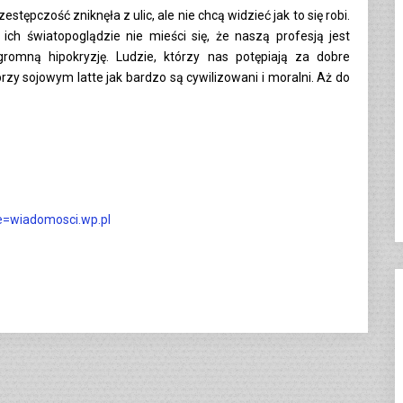
tępczość zniknęła z ulic, ale nie chcą widzieć jak to się robi.
ich światopoglądzie nie mieści się, że naszą profesją jest
romną hipokryzję. Ludzie, którzy nas potępiają za dobre
y sojowym latte jak bardzo są cywilizowani i moralni. Aż do
e=wiadomosci.wp.pl