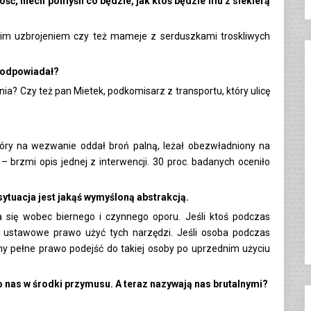
ść, niech pomyśli co będzie, jak ktoś będzie mu z siekierą
nim uzbrojeniem czy też mameje z serduszkami troskliwych
ą odpowiadał?
enia? Czy też pan Mietek, podkomisarz z transportu, który ulicę
który na wezwanie oddał broń palną, leżał obezwładniony na
 – brzmi opis jednej z interwencji. 30 proc. badanych oceniło
sytuacja jest jakąś wymyśloną abstrakcją.
 się wobec biernego i czynnego oporu. Jeśli ktoś podczas
 ustawowe prawo użyć tych narzędzi. Jeśli osoba podczas
my pełne prawo podejść do takiej osoby po uprzednim użyciu
nas w środki przymusu. A teraz nazywają nas brutalnymi?