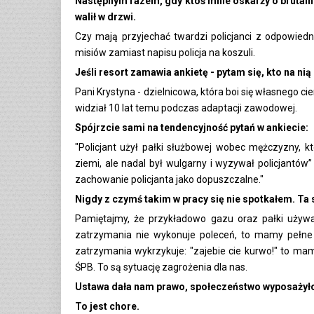
Następnym razem, gdy ktoś mnie oskarży o brutalno
walił w drzwi.
Czy mają przyjechać twardzi policjanci z odpowied
misiów zamiast napisu policja na koszuli.
Jeśli resort zamawia ankietę - pytam się, kto na ni
Pani Krystyna - dzielnicowa, która boi się własnego ci
widział 10 lat temu podczas adaptacji zawodowej.
Spójrzcie sami na tendencyjność pytań w ankiecie:
"Policjant użył pałki służbowej wobec mężczyzny, 
ziemi, ale nadal był wulgarny i wyzywał policjantów”
zachowanie policjanta jako dopuszczalne."
Nigdy z czymś takim w pracy się nie spotkałem. Ta 
Pamiętajmy, że przykładowo gazu oraz pałki używa
zatrzymania nie wykonuje poleceń, to mamy pełne
zatrzymania wykrzykuje: "zajebie cie kurwo!" to ma
ŚPB. To są sytuację zagrożenia dla nas.
Ustawa dała nam prawo, społeczeństwo wyposażyło 
To jest chore.