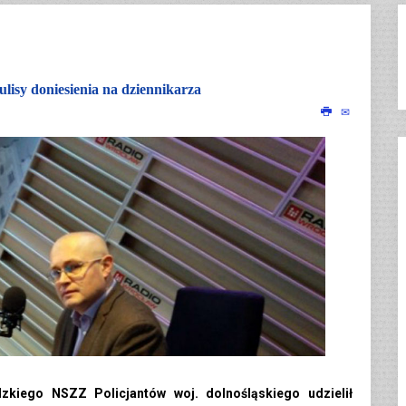
lisy doniesienia na dziennikarza
kiego NSZZ Policjantów woj. dolnośląskiego udzielił