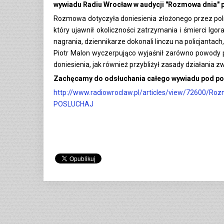
wywiadu Radiu Wrocław w audycji "Rozmowa dnia"
Rozmowa dotyczyła doniesienia złożonego przez poli
który ujawnił okoliczności zatrzymania i śmierci Ig
nagrania, dziennikarze dokonali linczu na policjantach,
Piotr Malon wyczerpująco wyjaśnił zarówno powody p
doniesienia, jak również przybliżył zasady działani
Zachęcamy do odsłuchania całego wywiadu pod po
http://www.radiowroclaw.pl/articles/view/72600/Ro
POSLUCHAJ