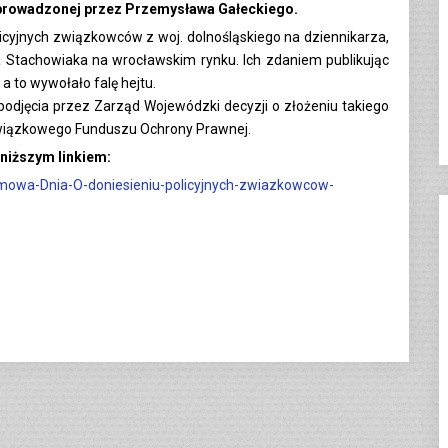
 prowadzonej przez Przemysława Gałeckiego.
cyjnych związkowców z woj. dolnośląskiego na dziennikarza,
ora Stachowiaka na wrocławskim rynku. Ich zdaniem publikując
 a to wywołało falę hejtu.
odjęcia przez Zarząd Wojewódzki decyzji o złożeniu takiego
a związkowego Funduszu Ochrony Prawnej.
niższym linkiem:
zmowa-Dnia-O-doniesieniu-policyjnych-zwiazkowcow-