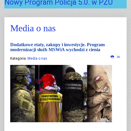
Nowy Program Policja 5.0. w PZU
Media o nas
Dodatkowe etaty, zakupy i inwestycje. Program
modernizacji służb MSWiA wychodzi z cienia
Kategoria:
Media o nas