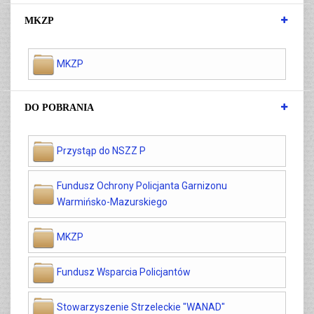
MKZP
MKZP
DO POBRANIA
Przystąp do NSZZ P
Fundusz Ochrony Policjanta Garnizonu
Warmińsko-Mazurskiego
MKZP
Fundusz Wsparcia Policjantów
Stowarzyszenie Strzeleckie "WANAD"