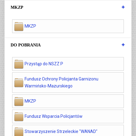
MKZP
MKZP
DO POBRANIA
Przystąp do NSZZ P
Fundusz Ochrony Policjanta Garnizonu
Warmińsko-Mazurskiego
MKZP
Fundusz Wsparcia Policjantów
Stowarzyszenie Strzeleckie "WANAD"