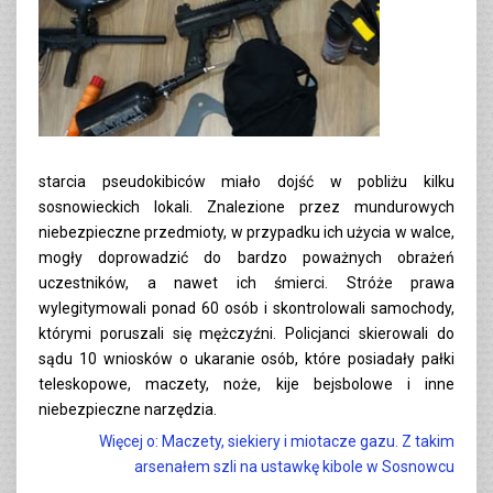
starcia pseudokibiców miało dojść w pobliżu kilku
sosnowieckich lokali. Znalezione przez mundurowych
niebezpieczne przedmioty, w przypadku ich użycia w walce,
mogły doprowadzić do bardzo poważnych obrażeń
uczestników, a nawet ich śmierci. Stróże prawa
wylegitymowali ponad 60 osób i skontrolowali samochody,
którymi poruszali się mężczyźni. Policjanci skierowali do
sądu 10 wniosków o ukaranie osób, które posiadały pałki
teleskopowe, maczety, noże, kije bejsbolowe i inne
niebezpieczne narzędzia.
Więcej o: Maczety, siekiery i miotacze gazu. Z takim
arsenałem szli na ustawkę kibole w Sosnowcu