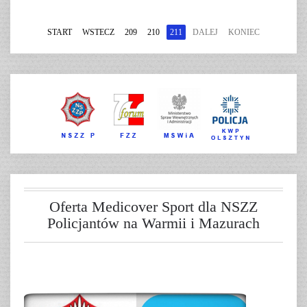
START
WSTECZ
209
210
211
DALEJ
KONIEC
Oferta Medicover Sport dla NSZZ
Policjantów na Warmii i Mazurach