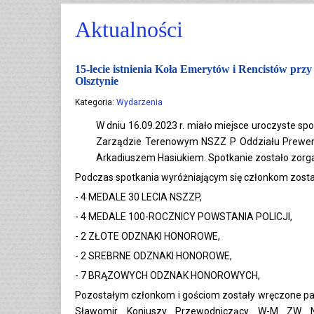
Aktualności
15-lecie istnienia Koła Emerytów i Rencistów prz
Olsztynie
Kategoria:
Wydarzenia
W dniu 16.09.2023 r. miało miejsce uroczyste s
Zarządzie Terenowym NSZZ P Oddziału Prewencji
Arkadiuszem Hasiukiem. Spotkanie zostało zorgan
Podczas spotkania wyróżniającym się członkom zosta
- 4 MEDALE 30 LECIA NSZZP,
- 4 MEDALE 100-ROCZNICY POWSTANIA POLICJI,
- 2 ZŁOTE ODZNAKI HONOROWE,
- 2 SREBRNE ODZNAKI HONOROWE,
- 7 BRĄZOWYCH ODZNAK HONOROWYCH,
Pozostałym członkom i gościom zostały wręczone pami
Sławomir Koniuszy Przewodniczący W-M ZW 