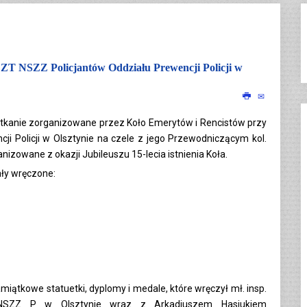
y ZT NSZZ Policjantów Oddziału Prewencji Policji w
potkanie zorganizowane przez Koło Emerytów i Rencistów przy
 Policji w Olsztynie na czele z jego Przewodniczącym kol.
izowane z okazji Jubileuszu 15-lecia istnienia Koła.
ły wręczone:
ątkowe statuetki, dyplomy i medale, które wręczył mł. insp.
NSZZ P w Olsztynie wraz z Arkadiuszem Hasiukiem