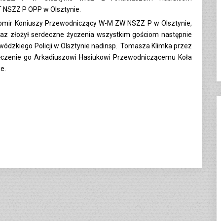
 NSZZ P OPP w Olsztynie.
awomir Koniuszy Przewodniczący W-M ZW NSZZ P w Olsztynie,
raz złożył serdeczne życzenia wszystkim gościom następnie
wódzkiego Policji w Olsztynie nadinsp. Tomasza Klimka przez
ęczenie go Arkadiuszowi Hasiukowi Przewodniczącemu Koła
e.