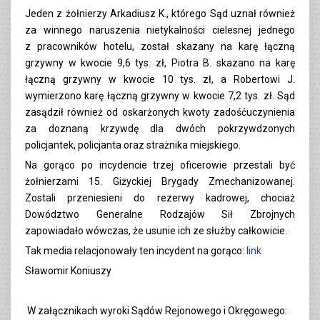
Jeden z żołnierzy Arkadiusz K., którego Sąd uznał również
za winnego naruszenia nietykalności cielesnej jednego
z pracowników hotelu, został skazany na karę łączną
grzywny w kwocie 9,6 tys. zł, Piotra B. skazano na karę
łączną grzywny w kwocie 10 tys. zł, a Robertowi J.
wymierzono karę łączną grzywny w kwocie 7,2 tys. zł. Sąd
zasądził również od oskarżonych kwoty zadośćuczynienia
za doznaną krzywdę dla dwóch pokrzywdzonych
policjantek, policjanta oraz strażnika miejskiego.
Na gorąco po incydencie trzej oficerowie przestali być
żołnierzami 15. Giżyckiej Brygady Zmechanizowanej.
Zostali przeniesieni do rezerwy kadrowej, chociaż
Dowództwo Generalne Rodzajów Sił Zbrojnych
zapowiadało wówczas, że usunie ich ze służby całkowicie.
Tak media relacjonowały ten incydent na gorąco:
link
Sławomir Koniuszy
W załącznikach wyroki Sądów Rejonowego i Okręgowego: