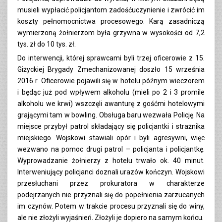
musieli wypłacić policjantom zadośćuczynienie i zwrócić im
koszty pełnomocnictwa procesowego. Karą zasadniczą
wymierzoną żołnierzom była grzywna w wysokości od 7,2
tys. zł do 10 tys. zł.
Do interwencji, której sprawcami byli trzej oficerowie z 15.
Giżyckiej Brygady Zmechanizowanej doszło 15 września
2016 r. Oficerowie pojawili się w hotelu późnym wieczorem
i będąc już pod wpływem alkoholu (mieli po 2 i 3 promile
alkoholu we krwi) wszczęli awanturę z gośćmi hotelowymi
grającymi tam w bowling. Obsługa baru wezwała Policję. Na
miejsce przybył patrol składający się policjantki i strażnika
miejskiego. Wojskowi stawiali opór i byli agresywni, więc
wezwano na pomoc drugi patrol – policjanta i policjantkę.
Wyprowadzanie żołnierzy z hotelu trwało ok. 40 minut.
Interweniujący policjanci doznali urazów kończyn. Wojskowi
przesłuchani przez prokuratora w charakterze
podejrzanych nie przyznali się do popełnienia zarzucanych
im czynów. Potem w trakcie procesu przyznali się do winy,
ale nie złożyli wyjaśnień. Złożyli je dopiero na samym końcu.