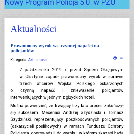
Nowy Program Policja 5.0. w PZU
Aktualności
Prawomocny wyrok ws. czynnej napaści na
policjantów
Kategoria:
Aktualności
7 października 2019 r. przed Sądem Okręgowym
w Olsztynie zapadł prawomocny wyrok w sprawie
trzech oficerów Wojska Polskiego oskarżonych
o czynną napaść i znieważenie policjantów
interweniujących w jednym z giżyckich hoteli.
Można powiedzieć, że trwający trzy lata proces zakończył
się sukcesem. Mecenasi Andrzej Szydziński i Tomasz
Szydziński, reprezentujący poszkodowanych policjantów
(oskarżycieli posiłkowych) w ramach Funduszu Ochrony
Policjanta, doprowadzili do wyroku, w którym skazani będą