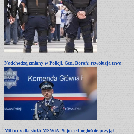
Nadchodzą zmiany w Policji. Gen. Boroń: rewolucja trwa
Miliardy dla służb MSWiA. Sejm jednogłośnie przyjął