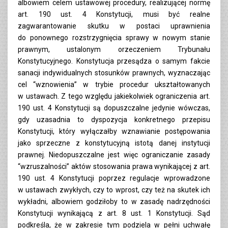
albowiem celem ustawowej procedury, realizującej normę
art. 190 ust. 4 Konstytucji, musi być realne
zagwarantowanie skutku w postaci uprawnienia
do ponownego rozstrzygnięcia sprawy w nowym stanie
prawnym, ustalonym orzeczeniem Trybunału
Konstytucyjnego. Konstytucja przesądza o samym fakcie
sanacji indywidualnych stosunków prawnych, wyznaczając
cel “wznowienia” w trybie procedur ukształtowanych
w ustawach. Z tego względu jakiekolwiek ograniczenia art.
190 ust. 4 Konstytucji są dopuszczalne jedynie wówczas,
gdy uzasadnia to dyspozycja konkretnego przepisu
Konstytucji, który wyłączałby wznawianie postępowania
jako sprzeczne z konstytucyjną istotą danej instytucji
prawnej. Niedopuszczalne jest więc ograniczanie zasady
“wzruszalności” aktów stosowania prawa wynikającej z art.
190 ust. 4 Konstytucji poprzez regulacje wprowadzone
w ustawach zwykłych, czy to wprost, czy też na skutek ich
wykładni, albowiem godziłoby to w zasadę nadrzędności
Konstytucji wynikającą z art. 8 ust. 1 Konstytucji. Sąd
podkreśla, że w zakresie tym podziela w pełni uchwałę