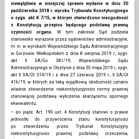
niewątpliwie w niniejszej sprawie wydanie w dniu 30
października 2018 r. wyroku Trybunału Konstytucyjnego
o sygn. akt K 7/15,
w którym stwierdzono niezgodność
z Konstytucją przepisu będącego podstawą prawną
czynności organu.
W tym zakresie Sąd podziela
stanowisko wyrażone przez sądownictwo administracyjne,
m. in. w wyrokach Wojewódzkiego Sądu Administracyjnego
w Gorzowie Wielkopolskim z dnia 8 sierpnia 2019 r., sygn.
akt II SA/Go 381/19, Wojewódzkiego Sądu
Administracyjnego w Olsztynie z dnia 30 maja 2019 r., sygn.
akt II SA/Ol 314/19 i z dnia 27 czerwca 2019 r., II SA/Ol
416/19, w których za taką wyjątkową okoliczność uznano
właśnie stwierdzenie niekonstytucyjności normy prawnej
stanowiącej podstawę wyliczenia skarżącemu spornego
ekwiwalentu;
– po piąte: Art. 190 ust. 4 Konstytucji stanowi o prawie
jednostki do przywrócenia stanu konstytucyjności
po stwierdzeniu przez Trybunał Konstytucyjny
niekonstytucyjności prawnej podstawy orzeczenia,