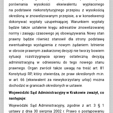
porównania wysokości ekwiwalentu wypłaconego
na podstawie niekonstytucyjnego przepisu z wysokością
określoną w znowelizowanym przepisie, a w konsekwencji
dokonywać wypłaty uzupełniającej. Warunkiem wypłaty
będzie także ustalenie kręgu adresatów znowelizowanej
normy i zasięgu czasowego jej obowiązywania. Nowy stan
prawny będzie również stanowił dla strony podstawę
ewentualnego wystąpienia z nowym żądaniem. Istnienie
w obrocie prawnym zaskarżonej decyzji nie tworzy bowiem
sytuacji rozstrzygnięcia sprawy ostateczną decyzją
administracyjną w odniesieniu do tego nowego stanu
prawnego. Organ zwrócił także uwagę na treść art. 81
Konstytucji RP, który stwierdza, że praw określonych m.in.
w art. 66 (ekwiwalent za niewykorzystany urlop) można
dochodzić w granicach określonych w ustawie.
Wojewódzki Sąd Administracyjny w Krakowie zważył, co
następuje:
Wojewódzki Sąd Administracyjny, zgodnie z art. 3 § 1
ustawy z dnia 30 sierpnia 2002 r. Prawo o postępowaniu