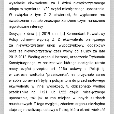
wysokości ekwiwalentu za 1 dzień niewykorzystanego
urlopu w wymiarze 1/30 części miesięcznego uposażenia.
W związku z tym Z. Ż. stwierdził, że wypłacone mu
świadczenie zostało znacząco zaniżone czym naruszono
jego słuszne interesy.
Decyzją z dnia […] 2019 r. nr […] Komendant Powiatowy
Policji odmówił wypłaty Z. Ż. ekwiwalentu pieniężnego
za niewykorzystany urlop wypoczynkowy, dodatkowy
oraz za niewykorzystany czas wolny od służby za lata
2012-2013. Według organu I instancji, orzeczenie Trybunału
Konstytucyjnego, w następstwie którego nastąpiła utrata
mocy części przepisu art. 115a ustawy o Policji, tj.
w zakresie wielkości “przelicznika”, nie przyznało samo
w sobie uprawnień byłym policjantom do przedmiotowego
ekwiwalentu w innej wysokości, tj. obliczonego według
przelicznika np. 1/21 lub 1/22 części miesięcznego
uposażenia, tak jak to ma miejsce w innych służbach
mundurowych. Z tego względu, zdaniem organu, niezbędna
staje się nowelizacja ustawy o Policji, która określi wielkość