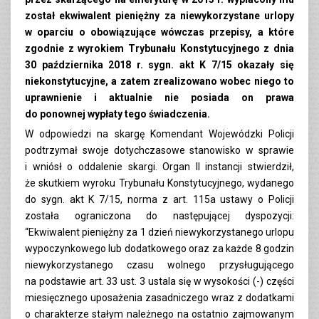
został ekwiwalent pieniężny za niewykorzystane urlopy
w oparciu o obowiązujące wówczas przepisy, a które
zgodnie z wyrokiem Trybunału Konstytucyjnego z dnia
30 października 2018 r. sygn. akt K 7/15 okazały się
niekonstytucyjne, a zatem zrealizowano wobec niego to
uprawnienie i aktualnie nie posiada on prawa
do ponownej wypłaty tego świadczenia.
W odpowiedzi na skargę Komendant Wojewódzki Policji
podtrzymał swoje dotychczasowe stanowisko w sprawie
i wniósł o oddalenie skargi. Organ II instancji stwierdził,
że skutkiem wyroku Trybunału Konstytucyjnego, wydanego
do sygn. akt K 7/15, norma z art. 115a ustawy o Policji
została ograniczona do następującej dyspozycji:
“Ekwiwalent pieniężny za 1 dzień niewykorzystanego urlopu
wypoczynkowego lub dodatkowego oraz za każde 8 godzin
niewykorzystanego czasu wolnego przysługującego
na podstawie art. 33 ust. 3 ustala się w wysokości (-) części
miesięcznego uposażenia zasadniczego wraz z dodatkami
o charakterze stałym należnego na ostatnio zajmowanym