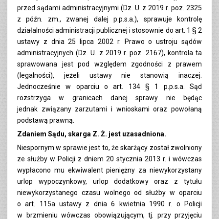
przed sądami administracyjnymi (Dz. U. z 2019 r. poz. 2325
z późn. zm., zwanej dalej p.p.s.a.), sprawuje kontrolę
działalności administracji publicznej i stosownie do art. 1 § 2
ustawy z dnia 25 lipca 2002 r. Prawo o ustroju sądów
administracyjnych (Dz. U. z 2019 r. poz. 2167), kontrola ta
sprawowana jest pod względem zgodności z prawem
(legalności), jeżeli ustawy nie stanowią inaczej.
Jednocześnie w oparciu o art. 134 § 1 p.p.s.a. Sąd
rozstrzyga w granicach danej sprawy nie będąc
jednak związany zarzutami i wnioskami oraz powołaną
podstawą prawną.
Zdaniem Sądu, skarga Z. Ż. jest uzasadniona.
Niespornym w sprawie jest to, że skarżący został zwolniony
ze służby w Policji z dniem 20 stycznia 2013 r. i wówczas
wypłacono mu ekwiwalent pieniężny za niewykorzystany
urlop wypoczynkowy, urlop dodatkowy oraz z tytułu
niewykorzystanego czasu wolnego od służby w oparciu
o art. 115a ustawy z dnia 6 kwietnia 1990 r. o Policji
w brzmieniu wówczas obowiązującym, tj. przy przyjęciu