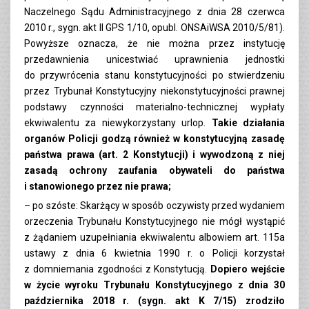
Naczelnego Sądu Administracyjnego z dnia 28 czerwca
2010 r., sygn. akt II GPS 1/10, opubl. ONSAiWSA 2010/5/81).
Powyższe oznacza, że nie można przez instytucję
przedawnienia unicestwiać uprawnienia jednostki
do przywrócenia stanu konstytucyjności po stwierdzeniu
przez Trybunał Konstytucyjny niekonstytucyjności prawnej
podstawy czynności materialno-technicznej wypłaty
ekwiwalentu za niewykorzystany urlop.
Takie działania
organów Policji godzą również w konstytucyjną zasadę
państwa prawa (art. 2 Konstytucji) i wywodzoną z niej
zasadą ochrony zaufania obywateli do państwa
i stanowionego przez nie prawa;
– po szóste: Skarżący w sposób oczywisty przed wydaniem
orzeczenia Trybunału Konstytucyjnego nie mógł wystąpić
z żądaniem uzupełniania ekwiwalentu albowiem art. 115a
ustawy z dnia 6 kwietnia 1990 r. o Policji korzystał
z domniemania zgodności z Konstytucją.
Dopiero wejście
w życie wyroku Trybunału Konstytucyjnego z dnia 30
października 2018 r. (sygn. akt K 7/15) zrodziło