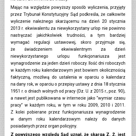
Mając na względzie powyższy sposób wyliczenia, przyjęty
przez Trybunał Konstytucyjny Sąd podkreśla, że całkowite
wyliczenie należnego skarżącemu na dzień 20 stycznia
2013 r. ekwiwalentu za niewykorzystany urlop nie powinno
nastręczać jakichkolwiek trudności, a tym bardziej
wymagać regulacji ustawowej, skoro przyjmuje się,
że świadczeniem ekwiwalentnym za dzień
niewykorzystanego urlopu funkcjonariusza jest
wynagrodzenie za jeden dzień roboczy. Ilość dni roboczych
w każdym roku kalendarzowym jest bowiem okolicznością
faktyczną, możliwą do ustalenia w oparciu o kalendarz
na dany rok, w oparciu o przepisy ustawy z dnia 18 stycznia
1951 r. o dniach wolnych od pracy (Dz. U. z 2015 r., poz. 90),
a nawet jest publikowana w internecie jako “wymiar czasu
pracy” w każdym roku, w tym w roku 2009, 2010 i 2011.
Z kolei pobierane przez funkcjonariusza wynagrodzenie
w danym roku kalendarzowym należy do danych
posiadanych przez organ policyjny.
Z powyższego względu Sąd uznał, że skarga Z. Ż. jest