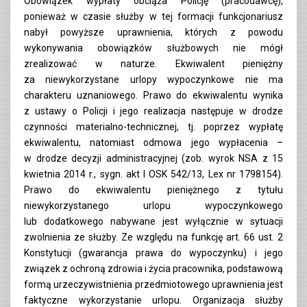
Obowiązek wypłaty obciąża Policję (pracodawcę),
ponieważ w czasie służby w tej formacji funkcjonariusz
nabył powyższe uprawnienia, których z powodu
wykonywania obowiązków służbowych nie mógł
zrealizować w naturze. Ekwiwalent pieniężny
za niewykorzystane urlopy wypoczynkowe nie ma
charakteru uznaniowego. Prawo do ekwiwalentu wynika
z ustawy o Policji i jego realizacja następuje w drodze
czynności materialno-technicznej, tj. poprzez wypłatę
ekwiwalentu, natomiast odmowa jego wypłacenia –
w drodze decyzji administracyjnej (zob. wyrok NSA z 15
kwietnia 2014 r., sygn. akt I OSK 542/13, Lex nr 1798154).
Prawo do ekwiwalentu pieniężnego z tytułu
niewykorzystanego urlopu wypoczynkowego
lub dodatkowego nabywane jest wyłącznie w sytuacji
zwolnienia ze służby. Ze względu na funkcję art. 66 ust. 2
Konstytucji (gwarancja prawa do wypoczynku) i jego
związek z ochroną zdrowia i życia pracownika, podstawową
formą urzeczywistnienia przedmiotowego uprawnienia jest
faktyczne wykorzystanie urlopu. Organizacja służby