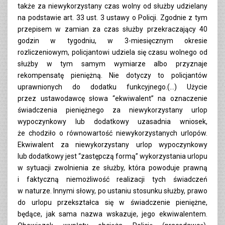
także za niewykorzystany czas wolny od służby udzielany
na podstawie art. 33 ust. 3 ustawy o Policji. Zgodnie z tym
przepisem w zamian za czas służby przekraczający 40
godzin w tygodniu, w 3-miesięcznym okresie
rozliczeniowym, policjantowi udziela się czasu wolnego od
służby w tym samym wymiarze albo przyznaje
rekompensatę pieniężną. Nie dotyczy to policjantów
uprawnionych do dodatku funkcyjnego.(…) Użycie
przez ustawodawcę słowa “ekwiwalent” na oznaczenie
świadczenia pieniężnego za niewykorzystany urlop
wypoczynkowy lub dodatkowy uzasadnia wniosek,
że chodziło o równowartość niewykorzystanych urlopów.
Ekwiwalent za niewykorzystany urlop wypoczynkowy
lub dodatkowy jest “zastępczą formą” wykorzystania urlopu
w sytuacji zwolnienia ze służby, która powoduje prawną
i faktyczną niemożliwość realizacji tych świadczeń
w naturze. Innymi słowy, po ustaniu stosunku służby, prawo
do urlopu przekształca się w świadczenie pieniężne,
będące, jak sama nazwa wskazuje, jego ekwiwalentem.