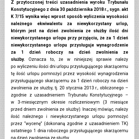
Z przytoczonej treści uzasadnienia wyroku Trybunału
Konstytucyjnego z dnia 30 października 2018 r., sygn. akt
K 7/15 wynika więc wprost sposób wyliczenia wysokości
należnego ekwiwalentu za niewykorzystany urlop,
którym jest na dzień zwolnienia ze służby ilość dni
niewykorzystanego urlopu przy przyjęciu, że za 1 dzień
niewykorzystanego urlopu przysługuje wynagrodzenie
za 1 dzień roboczy na dzień zwolnienia ze
służby.
Oznacza to, że w niniejszej sprawie należy
po wyliczeniu ilości dni urlopu przysługującego skarżącemu
tę ilość urlopu pomnożyć przez wysokość wynagrodzenia
przysługującego skarżącemu za 1 dzień roboczy na dzień
zwolnienia ze służby, tj. 20 stycznia 2013 r., obliczonego –
zgodnie z uzasadnieniem Trybunału Konstytucyjnego –
w 3-miesięcznym okresie rozliczeniowym (3 miesiące
przed dniem zwolnienia ze służby). Inaczej mówiąc, należy
ilość należnego i niewykorzystanego urlopu pomnożyć
przez “wycenę” (dokonaną zgodnie z uzasadnieniem TK)
ostatniego 1 dnia roboczego przysługującego skarżącemu
na dzień zwolnienia ze służby.