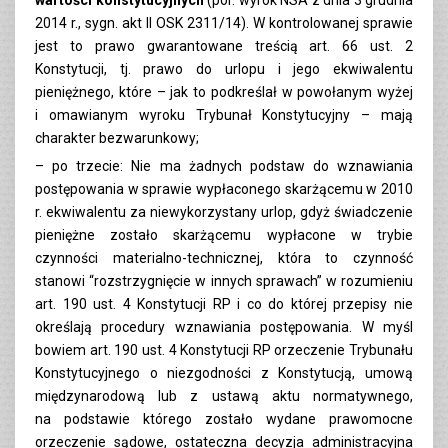
2014 r., sygn. akt II OSK 2311/14). W kontrolowanej sprawie
jest to prawo gwarantowane treścią art. 66 ust. 2
Konstytucji, tj. prawo do urlopu i jego ekwiwalentu
pieniężnego, które – jak to podkreślał w powołanym wyżej
i omawianym wyroku Trybunał Konstytucyjny – mają
charakter bezwarunkowy;
– po trzecie: Nie ma żadnych podstaw do wznawiania
postępowania w sprawie wypłaconego skarżącemu w 2010
r. ekwiwalentu za niewykorzystany urlop, gdyż świadczenie
pieniężne zostało skarżącemu wypłacone w trybie
czynności materialno-technicznej, która to czynność
stanowi “rozstrzygnięcie w innych sprawach” w rozumieniu
art. 190 ust. 4 Konstytucji RP i co do której przepisy nie
określają procedury wznawiania postępowania. W myśl
bowiem art. 190 ust. 4 Konstytucji RP orzeczenie Trybunału
Konstytucyjnego o niezgodności z Konstytucją, umową
międzynarodową lub z ustawą aktu normatywnego,
na podstawie którego zostało wydane prawomocne
orzeczenie sądowe, ostateczna decyzja administracyjna