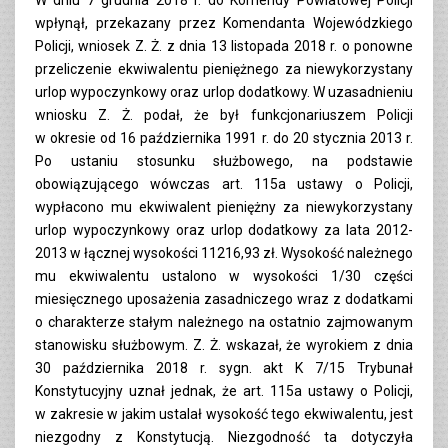
wpłynął, przekazany przez Komendanta Wojewódzkiego
Policji, wniosek Z. Ż. z dnia 13 listopada 2018 r. o ponowne
przeliczenie ekwiwalentu pieniężnego za niewykorzystany
urlop wypoczynkowy oraz urlop dodatkowy. W uzasadnieniu
wniosku Z. Ż. podał, że był funkcjonariuszem Policji
w okresie od 16 października 1991 r. do 20 stycznia 2013 r.
Po ustaniu stosunku służbowego, na podstawie
obowiązującego wówczas art. 115a ustawy o Policji,
wypłacono mu ekwiwalent pieniężny za niewykorzystany
urlop wypoczynkowy oraz urlop dodatkowy za lata 2012-
2013 w łącznej wysokości 11216,93 zł. Wysokość należnego
mu ekwiwalentu ustalono w wysokości 1/30 części
miesięcznego uposażenia zasadniczego wraz z dodatkami
o charakterze stałym należnego na ostatnio zajmowanym
stanowisku służbowym. Z. Ż. wskazał, że wyrokiem z dnia
30 października 2018 r. sygn. akt K 7/15 Trybunał
Konstytucyjny uznał jednak, że art. 115a ustawy o Policji,
w zakresie w jakim ustalał wysokość tego ekwiwalentu, jest
niezgodny z Konstytucją. Niezgodność ta dotyczyła