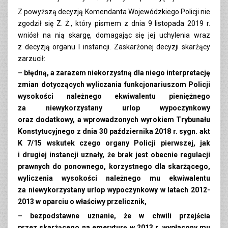
Z powyższą decyzją Komendanta Wojewódzkiego Policji nie
zgodził się Z. Ż., który pismem z dnia 9 listopada 2019 r.
wniósł na nią skargę, domagając się jej uchylenia wraz
z decyzją organu I instancji. Zaskarżonej decyzji skarżący
zarzucił:
– błędną, a zarazem niekorzystną dla niego interpretację
zmian dotyczących wyliczania funkcjonariuszom Policji
wysokości należnego ekwiwalentu pieniężnego
za niewykorzystany urlop wypoczynkowy
oraz dodatkowy, a wprowadzonych wyrokiem Trybunału
Konstytucyjnego z dnia 30 października 2018 r. sygn. akt
K 7/15 wskutek czego organy Policji pierwszej, jak
i drugiej instancji uznały, że brak jest obecnie regulacji
prawnych do ponownego, korzystnego dla skarżącego,
wyliczenia wysokości należnego mu ekwiwalentu
za niewykorzystany urlop wypoczynkowy w latach 2012-
2013 w oparciu o właściwy przelicznik,
– bezpodstawne uznanie, że w chwili przejścia
przez skarżącego na emeryturę w 2013 r. wypłacony mu