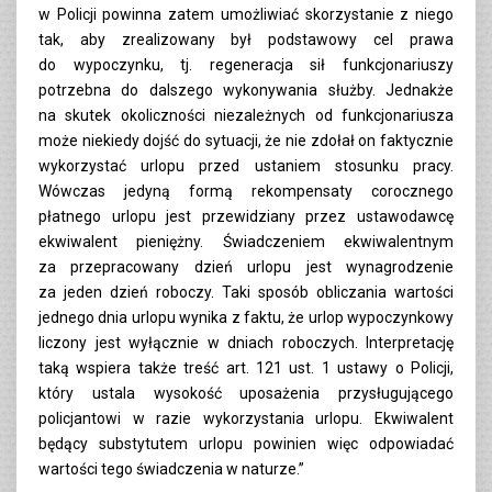
w Policji powinna zatem umożliwiać skorzystanie z niego
tak, aby zrealizowany był podstawowy cel prawa
do wypoczynku, tj. regeneracja sił funkcjonariuszy
potrzebna do dalszego wykonywania służby. Jednakże
na skutek okoliczności niezależnych od funkcjonariusza
może niekiedy dojść do sytuacji, że nie zdołał on faktycznie
wykorzystać urlopu przed ustaniem stosunku pracy.
Wówczas jedyną formą rekompensaty corocznego
płatnego urlopu jest przewidziany przez ustawodawcę
ekwiwalent pieniężny. Świadczeniem ekwiwalentnym
za przepracowany dzień urlopu jest wynagrodzenie
za jeden dzień roboczy. Taki sposób obliczania wartości
jednego dnia urlopu wynika z faktu, że urlop wypoczynkowy
liczony jest wyłącznie w dniach roboczych. Interpretację
taką wspiera także treść art. 121 ust. 1 ustawy o Policji,
który ustala wysokość uposażenia przysługującego
policjantowi w razie wykorzystania urlopu. Ekwiwalent
będący substytutem urlopu powinien więc odpowiadać
wartości tego świadczenia w naturze.”