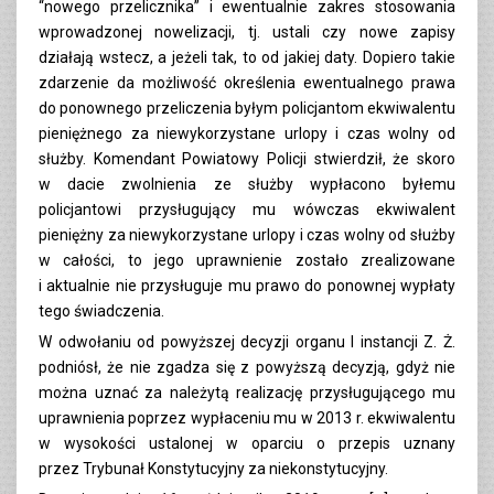
“nowego przelicznika” i ewentualnie zakres stosowania
wprowadzonej nowelizacji, tj. ustali czy nowe zapisy
działają wstecz, a jeżeli tak, to od jakiej daty. Dopiero takie
zdarzenie da możliwość określenia ewentualnego prawa
do ponownego przeliczenia byłym policjantom ekwiwalentu
pieniężnego za niewykorzystane urlopy i czas wolny od
służby. Komendant Powiatowy Policji stwierdził, że skoro
w dacie zwolnienia ze służby wypłacono byłemu
policjantowi przysługujący mu wówczas ekwiwalent
pieniężny za niewykorzystane urlopy i czas wolny od służby
w całości, to jego uprawnienie zostało zrealizowane
i aktualnie nie przysługuje mu prawo do ponownej wypłaty
tego świadczenia.
W odwołaniu od powyższej decyzji organu I instancji Z. Ż.
podniósł, że nie zgadza się z powyższą decyzją, gdyż nie
można uznać za należytą realizację przysługującego mu
uprawnienia poprzez wypłaceniu mu w 2013 r. ekwiwalentu
w wysokości ustalonej w oparciu o przepis uznany
przez Trybunał Konstytucyjny za niekonstytucyjny.