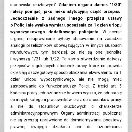
stanowisku służbowym”.
Zdaniem organu ułamek “1/30”
należy pomijać, jako niekonstytucyjną część przepisu.
Jednocześnie z żadnego innego przepisu ustawy
o Policji nie wynika wymiar uposażenia za 1 dzień urlopu
wypoczynkowego dodatkowego policjanta
. W ocenie
organu, nieuprawnione byłoby stosowanie na zasadzie
analogii przeliczników obowiązujących w innych służbach
mundurowych, tym bardziej, że nie są one jednolite
i wynoszą 1/21 lub 1/22. To samo stwierdzenie dotyczy
przepisów regulujących stosunek pracy, które co prawda
określają szczegółowy sposób obliczania ekwiwalentu za 1
dzień urlopu wypoczynkowego, ale nie mogą mieć
zastosowania do funkcjonariuszy Policji. Z treści art. 5
Kodeksu pracy jednoznacznie bowiem wynika, że odnosi się
do innych kategorii pracowników oraz do stosunków pracy,
a nie do stosunków służbowych o charakterze
administracyjnoprawnym. Organy administracji publicznej
nie są zresztą uprawnione do domniemywania podstawy
prawnej swojego działania ani do uzupełniania