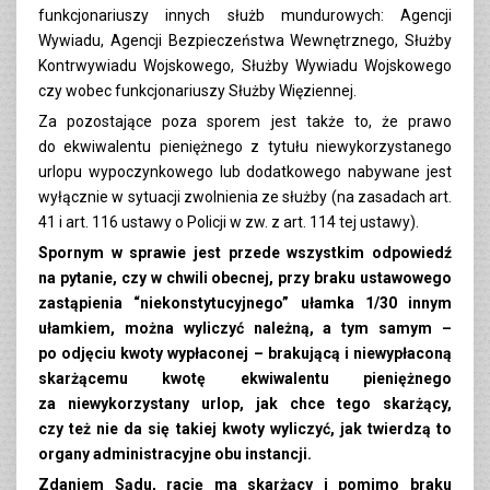
funkcjonariuszy innych służb mundurowych: Agencji
Wywiadu, Agencji Bezpieczeństwa Wewnętrznego, Służby
Kontrwywiadu Wojskowego, Służby Wywiadu Wojskowego
czy wobec funkcjonariuszy Służby Więziennej.
Za pozostające poza sporem jest także to, że prawo
do ekwiwalentu pieniężnego z tytułu niewykorzystanego
urlopu wypoczynkowego lub dodatkowego nabywane jest
wyłącznie w sytuacji zwolnienia ze służby (na zasadach art.
41 i art. 116 ustawy o Policji w zw. z art. 114 tej ustawy).
Spornym w sprawie jest przede wszystkim odpowiedź
na pytanie, czy w chwili obecnej, przy braku ustawowego
zastąpienia “niekonstytucyjnego” ułamka 1/30 innym
ułamkiem, można wyliczyć należną, a tym samym –
po odjęciu kwoty wypłaconej – brakującą i niewypłaconą
skarżącemu kwotę ekwiwalentu pieniężnego
za niewykorzystany urlop, jak chce tego skarżący,
czy też nie da się takiej kwoty wyliczyć, jak twierdzą to
organy administracyjne obu instancji.
Zdaniem Sądu, rację ma skarżący i pomimo braku