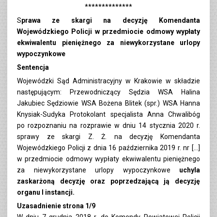
**************
S
prawa ze skargi na decyzję Komendanta
Wojewódzkiego Policji w przedmiocie odmowy wypłaty
ekwiwalentu pieniężnego za niewykorzystane urlopy
wypoczynkowe
Sentencja
Wojewódzki Sąd Administracyjny w Krakowie w składzie
następującym: Przewodniczący Sędzia WSA Halina
Jakubiec Sędziowie WSA Bożena Blitek (spr.) WSA Hanna
Knysiak-Sudyka Protokolant specjalista Anna Chwalibóg
po rozpoznaniu na rozprawie w dniu 14 stycznia 2020 r.
sprawy ze skargi Z. Ż. na decyzję Komendanta
Wojewódzkiego Policji z dnia 16 października 2019 r. nr […]
w przedmiocie odmowy wypłaty ekwiwalentu pieniężnego
za niewykorzystane urlopy wypoczynkowe
uchyla
zaskarżoną decyzję oraz poprzedzającą ją decyzję
organu I instancji.
Uzasadnienie strona 1/9
W dniu 7 grudnia 2018 r. do Komendy Powiatowej Policji