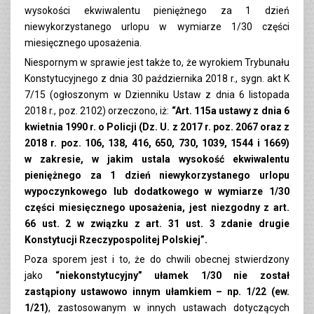
wysokości ekwiwalentu pieniężnego za 1 dzień
niewykorzystanego urlopu w wymiarze 1/30 części
miesięcznego uposażenia.
Niespornym w sprawie jest także to, że wyrokiem Trybunału
Konstytucyjnego z dnia 30 października 2018 r., sygn. akt K
7/15 (ogłoszonym w Dzienniku Ustaw z dnia 6 listopada
2018 r., poz. 2102) orzeczono, iż:
“Art. 115a ustawy z dnia 6
kwietnia 1990 r. o Policji (Dz. U. z 2017 r. poz. 2067 oraz z
2018 r. poz. 106, 138, 416, 650, 730, 1039, 1544 i 1669)
w zakresie, w jakim ustala wysokość ekwiwalentu
pieniężnego za 1 dzień niewykorzystanego urlopu
wypoczynkowego lub dodatkowego w wymiarze 1/30
części miesięcznego uposażenia, jest niezgodny z art.
66 ust. 2 w związku z art. 31 ust. 3 zdanie drugie
Konstytucji Rzeczypospolitej Polskiej”.
Poza sporem jest i to, że do chwili obecnej stwierdzony
jako
“niekonstytucyjny” ułamek 1/30 nie został
zastąpiony ustawowo innym ułamkiem – np. 1/22 (ew.
1/21)
, zastosowanym w innych ustawach dotyczących