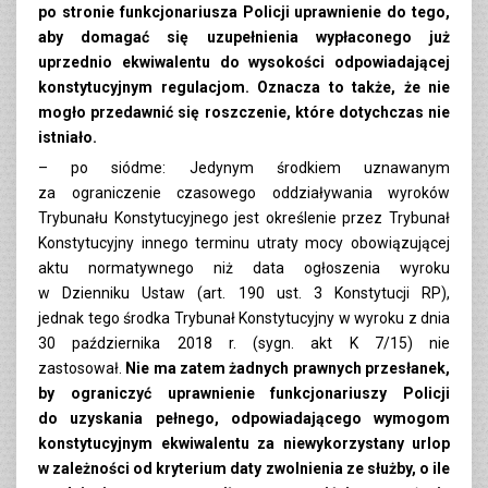
po stronie funkcjonariusza Policji uprawnienie do tego,
aby domagać się uzupełnienia wypłaconego już
uprzednio ekwiwalentu do wysokości odpowiadającej
konstytucyjnym regulacjom. Oznacza to także, że nie
mogło przedawnić się roszczenie, które dotychczas nie
istniało.
– po siódme: Jedynym środkiem uznawanym
za ograniczenie czasowego oddziaływania wyroków
Trybunału Konstytucyjnego jest określenie przez Trybunał
Konstytucyjny innego terminu utraty mocy obowiązującej
aktu normatywnego niż data ogłoszenia wyroku
w Dzienniku Ustaw (art. 190 ust. 3 Konstytucji RP),
jednak tego środka Trybunał Konstytucyjny w wyroku z dnia
30 października 2018 r. (sygn. akt K 7/15) nie
zastosował.
Nie ma zatem żadnych prawnych przesłanek,
by ograniczyć uprawnienie funkcjonariuszy Policji
do uzyskania pełnego, odpowiadającego wymogom
konstytucyjnym ekwiwalentu za niewykorzystany urlop
w zależności od kryterium daty zwolnienia ze służby, o ile