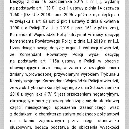
Decyzją z dnia 16 października 2019 r. nr […], wydaną
na podstawie art. 138 § 1 pkt 1 ustawy z dnia 14 czerwca
1960 r. (Dz. U. z 2018 r. poz. 2096 z późn. zm., dalej k.p.a.)
w związku z art. 6a ust. 2 pkt 1 ustawy z dnia 6 kwietnia
1990 r. o Policji (Dz. U. z 2019 r. poz. 161 z późn. zm.),
Komendant Wojewódzki Policji utrzymał w mocy decyzję
Komendanta Powiatowego Policji z dnia […] 2019 r. nr […].
Uzasadniając swoją decyzję organ II instancji stwierdził,
że Komendant Powiatowy Policji wydał decyzję
na podstawie art. 115a ustawy o Policji w obecnie
obowiązującym brzmieniu, a zatem z uwzględnieniem
zmiany wprowadzonej przywołanym wyrokiem Trybunału
Konstytucyjnego. Komendant Wojewódzki Policji stwierdził,
że wyrok Trybunału Konstytucyjnego z dnia 30 października
2018 r. sygn. akt K 7/15 jest orzeczeniem negatoryjnym,
eliminującym normę prawną odnoszącą się do ułamkowej
części miesięcznego uposażenia zasadniczego wraz
z dodatkami o charakterze stałym należnego policjantowi
na ostatnio zajmowanym przez niego stanowisku
służbowym, będącą podstawą do obliczenia wysokości