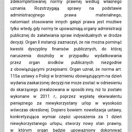
zdekompletowanej normy prawnej według własnego
uznania. Rozstrzygają sprawy na podstawie
administracyjnego prawa materialnego,
natomiast stosowanie innych gałęzi prawa jest możliwe
tylko wtedy, gdy normy te upoważniają organy administracji
publicznej do załatwiania spraw indywidualnych w drodze
decyzji. Organ II instancji zaznaczył, że nie można pominąć
kwestii dyscypliny finansów publicznych, do której
naruszenia doszłoby w przypadku wydatkowania
przez organ środków publicznych niezgodnie
z obowiązującymi przepisami. Organ uznał, że norma art.
115a ustawy o Policji w brzmieniu obowiązującym na dzień
wydania zaskarżonej decyzji nie może zostać w odniesieniu
do skarżącego zrealizowana w sposób inny, niż to zostało
wykonane w 2011 r., poprzez wypłatę ekwiwalentu
pieniężnego za niewykorzystany urlop w wysokości
wówczas określonej. Dopiero bowiem nowelizacja ustawy,
konkretyzująca wymiar części uposażenia za 1 dzień
niewykorzystanego urlopu, stworzy nowy stan prawny,
w którym organ będzie upoważniony dokonywać