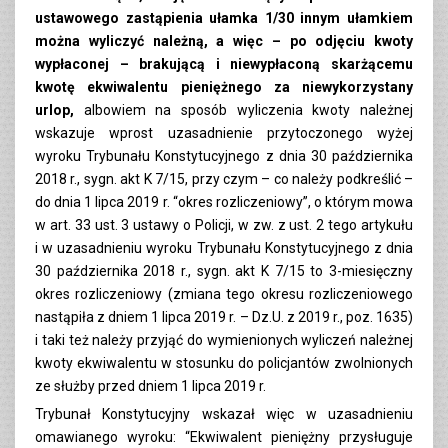
ustawowego zastąpienia ułamka 1/30 innym ułamkiem
można wyliczyć należną, a więc – po odjęciu kwoty
wypłaconej – brakującą i niewypłaconą skarżącemu
kwotę ekwiwalentu pieniężnego za niewykorzystany
urlop,
albowiem na sposób wyliczenia kwoty należnej
wskazuje wprost uzasadnienie przytoczonego wyżej
wyroku Trybunału Konstytucyjnego z dnia 30 października
2018 r., sygn. akt K 7/15, przy czym – co należy podkreślić –
do dnia 1 lipca 2019 r. “okres rozliczeniowy”, o którym mowa
w art. 33 ust. 3 ustawy o Policji, w zw. z ust. 2 tego artykułu
i w uzasadnieniu wyroku Trybunału Konstytucyjnego z dnia
30 października 2018 r., sygn. akt K 7/15 to 3-miesięczny
okres rozliczeniowy (zmiana tego okresu rozliczeniowego
nastąpiła z dniem 1 lipca 2019 r. – Dz.U. z 2019 r., poz. 1635)
i taki też należy przyjąć do wymienionych wyliczeń należnej
kwoty ekwiwalentu w stosunku do policjantów zwolnionych
ze służby przed dniem 1 lipca 2019 r.
Trybunał Konstytucyjny wskazał więc w uzasadnieniu
omawianego wyroku: “Ekwiwalent pieniężny przysługuje