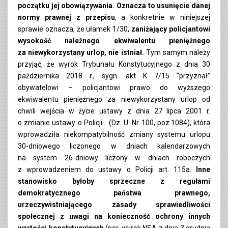
początku jej obowiązywania.
Oznacza to usunięcie danej
normy prawnej z przepisu
, a konkretnie w niniejszej
sprawie oznacza, że ułamek 1/30,
zaniżający policjantowi
wysokość należnego ekwiwalentu pieniężnego
za niewykorzystany urlop, nie istniał.
Tym samym należy
przyjąć, że wyrok Trybunału Konstytucyjnego z dnia 30
października 2018 r., sygn. akt K 7/15 “przyznał”
obywatelowi – policjantowi prawo do wyższego
ekwiwalentu pieniężnego za niewykorzystany urlop od
chwili wejścia w życie ustawy z dnia 27 lipca 2001 r.
o zmianie ustawy o Policji… (Dz. U. Nr 100, poz.1084), która
wprowadziła niekompatybilność zmiany systemu urlopu
30-dniowego liczonego w dniach kalendarzowych
na system 26-dniowy liczony w dniach roboczych
z wprowadzeniem do ustawy o Policji art. 115a.
Inne
stanowisko byłoby sprzeczne z regułami
demokratycznego państwa prawnego,
urzeczywistniającego zasady sprawiedliwości
społecznej z uwagi na konieczność ochrony innych
wartości konstytucyjnych
(por. wyrok NSA z dnia 3 grudnia