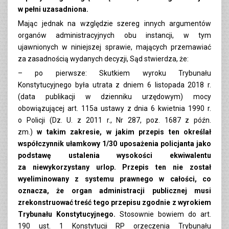
w pełni uzasadniona.
Mając jednak na względzie szereg innych argumentów
organów administracyjnych obu instancji, w tym
ujawnionych w niniejszej sprawie, mających przemawiać
za zasadnością wydanych decyzji, Sąd stwierdza, że:
– po pierwsze: Skutkiem wyroku Trybunału
Konstytucyjnego była utrata z dniem 6 listopada 2018 r.
(data publikacji w dzienniku urzędowym) mocy
obowiązującej art. 115a ustawy z dnia 6 kwietnia 1990 r.
o Policji (Dz. U. z 2011 r., Nr 287, poz. 1687 z późn.
zm.)
w takim zakresie, w jakim przepis ten określał
współczynnik ułamkowy 1/30 uposażenia policjanta jako
podstawę ustalenia wysokości ekwiwalentu
za niewykorzystany urlop. Przepis ten nie został
wyeliminowany z systemu prawnego w całości, co
oznacza, że organ administracji publicznej musi
zrekonstruować treść tego przepisu zgodnie z wyrokiem
Trybunału Konstytucyjnego.
Stosownie bowiem do art.
190 ust. 1 Konstytucji RP orzeczenia Trybunału