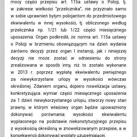
mocy części przepisu art. 115a ustawy o Policji, tj.
w zakresie wielkości “przelicznika”, nie przyznało samo
w sobie uprawnień byłym policjantom do przedmiotowego
ekwiwalentu w innej wysokości, tj. obliczonego według
przelicznika np. 1/21 lub 1/22 części miesięcznego
uposażenia. Organ podkreślił, że norma art. 115a ustawy
o Policji w brzmieniu obowiązującym na dzień wydania
zarówno decyzji przez organ I instancji, jak i niniejszej
decyzji nie może zostać w odniesieniu do strony
zrealizowana w sposób inny, niż to zostało wykonane
w 2013 r. poprzez wypłatę ekwiwalentu pieniężnego
za niewykorzystane urlopy w wysokości wówczas
określonej. Zdaniem organu, dopiero nowelizacja ustawy,
konkretyzująca wymiar części miesięcznego uposażenia
za 1 dzień niewykorzystanego urlopu, stworzy nowy stan
prawny, w którym właściwy organ będzie upoważniony
dokonywać porównania wysokości ekwiwalentu
wypłaconego na podstawie niekonstytucyjnego przepisu
z wysokością określoną w znowelizowanym przepisie, a w
konsekwencji dokonywać wypłaty uzupełniającej.