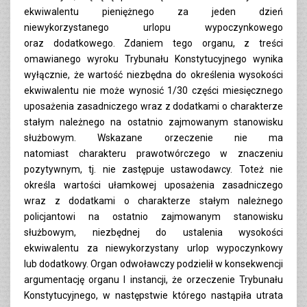
ekwiwalentu pieniężnego za jeden dzień
niewykorzystanego urlopu wypoczynkowego
oraz dodatkowego. Zdaniem tego organu, z treści
omawianego wyroku Trybunału Konstytucyjnego wynika
wyłącznie, że wartość niezbędna do określenia wysokości
ekwiwalentu nie może wynosić 1/30 części miesięcznego
uposażenia zasadniczego wraz z dodatkami o charakterze
stałym należnego na ostatnio zajmowanym stanowisku
służbowym. Wskazane orzeczenie nie ma
natomiast charakteru prawotwórczego w znaczeniu
pozytywnym, tj. nie zastępuje ustawodawcy. Toteż nie
określa wartości ułamkowej uposażenia zasadniczego
wraz z dodatkami o charakterze stałym należnego
policjantowi na ostatnio zajmowanym stanowisku
służbowym, niezbędnej do ustalenia wysokości
ekwiwalentu za niewykorzystany urlop wypoczynkowy
lub dodatkowy. Organ odwoławczy podzielił w konsekwencji
argumentację organu I instancji, że orzeczenie Trybunału
Konstytucyjnego, w następstwie którego nastąpiła utrata