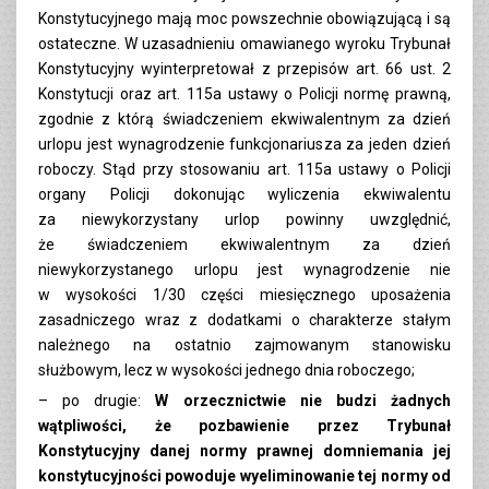
Konstytucyjnego mają moc powszechnie obowiązującą i są
ostateczne. W uzasadnieniu omawianego wyroku Trybunał
Konstytucyjny wyinterpretował z przepisów art. 66 ust. 2
Konstytucji oraz art. 115a ustawy o Policji normę prawną,
zgodnie z którą świadczeniem ekwiwalentnym za dzień
urlopu jest wynagrodzenie funkcjonariusza za jeden dzień
roboczy. Stąd przy stosowaniu art. 115a ustawy o Policji
organy Policji dokonując wyliczenia ekwiwalentu
za niewykorzystany urlop powinny uwzględnić,
że świadczeniem ekwiwalentnym za dzień
niewykorzystanego urlopu jest wynagrodzenie nie
w wysokości 1/30 części miesięcznego uposażenia
zasadniczego wraz z dodatkami o charakterze stałym
należnego na ostatnio zajmowanym stanowisku
służbowym, lecz w wysokości jednego dnia roboczego;
– po drugie:
W orzecznictwie nie budzi żadnych
wątpliwości, że pozbawienie przez Trybunał
Konstytucyjny danej normy prawnej domniemania jej
konstytucyjności powoduje wyeliminowanie tej normy od