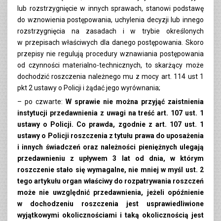
lub rozstrzygnięcie w innych sprawach, stanowi podstawę
do wznowienia postępowania, uchylenia decyzji lub innego
rozstrzygnięcia na zasadach i w trybie określonych
w przepisach właściwych dla danego postępowania. Skoro
przepisy nie regulują procedury wznawiania postępowania
od czynności materialno-technicznych, to skarżący może
dochodzić roszczenia należnego mu z mocy art. 114 ust 1
pkt 2 ustawy o Policji i żądać jego wyrównania;
– po czwarte:
W sprawie nie można przyjąć zaistnienia
instytucji przedawnienia z uwagi na treść art. 107 ust. 1
ustawy o Policji. Co prawda, zgodnie z art. 107 ust. 1
ustawy o Policji roszczenia z tytułu prawa do uposażenia
i innych świadczeń oraz należności pieniężnych ulegają
przedawnieniu z upływem 3 lat od dnia, w którym
roszczenie stało się wymagalne, nie mniej w myśl ust. 2
tego artykułu organ właściwy do rozpatrywania roszczeń
może nie uwzględnić przedawnienia, jeżeli opóźnienie
w dochodzeniu roszczenia jest usprawiedliwione
wyjątkowymi okolicznościami i taką okolicznością jest