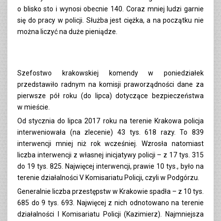
o blisko sto i wynosi obecnie 140. Coraz mniej ludzi garnie
się do pracy w policji. Służba jest ciężka, a na początku nie
można liczyć na duże pieniądze.
Szefostwo krakowskiej komendy w poniedziałek
przedstawiło radnym na komisji praworządności dane za
pierwsze pół roku (do lipca) dotyczące bezpieczeństwa
w mieście.
Od stycznia do lipca 2017 roku na terenie Krakowa policja
interweniowała (na zlecenie) 43 tys. 618 razy. To 839
interwencji mniej niż rok wcześniej. Wzrosła natomiast
liczba interwencji z własnej inicjatywy policji – z 17 tys. 315
do 19 tys. 825. Najwięcej interwencji, prawie 10 tys., było na
terenie działalności V Komisariatu Policji, czyli w Podgórzu.
Generalnie liczba przestępstw w Krakowie spadła – z 10 tys.
685 do 9 tys. 693. Najwięcej z nich odnotowano na terenie
działalności I Komisariatu Policji (Kazimierz). Najmniejsza