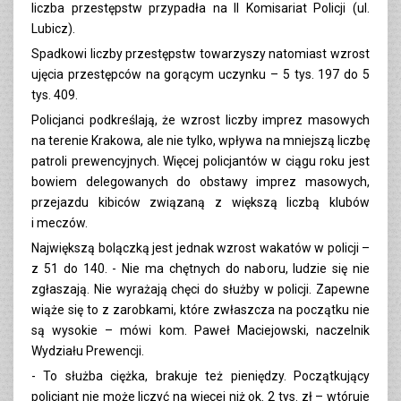
liczba przestępstw przypadła na II Komisariat Policji (ul.
Lubicz).
Spadkowi liczby przestępstw towarzyszy natomiast wzrost
ujęcia przestępców na gorącym uczynku – 5 tys. 197 do 5
tys. 409.
Policjanci podkreślają, że wzrost liczby imprez masowych
na terenie Krakowa, ale nie tylko, wpływa na mniejszą liczbę
patroli prewencyjnych. Więcej policjantów w ciągu roku jest
bowiem delegowanych do obstawy imprez masowych,
przejazdu kibiców związaną z większą liczbą klubów
i meczów.
Największą bolączką jest jednak wzrost wakatów w policji –
z 51 do 140. - Nie ma chętnych do naboru, ludzie się nie
zgłaszają. Nie wyrażają chęci do służby w policji. Zapewne
wiąże się to z zarobkami, które zwłaszcza na początku nie
są wysokie – mówi kom. Paweł Maciejowski, naczelnik
Wydziału Prewencji.
- To służba ciężka, brakuje też pieniędzy. Początkujący
policjant nie może liczyć na więcej niż ok. 2 tys. zł – wtóruje