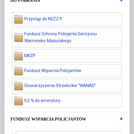
DO POBRANIA
Przystąp do NSZZ P
Fundusz Ochrony Policjanta Garnizonu
Warmińsko-Mazurskiego
MKZP
Fundusz Wsparcia Policjantów
Stowarzyszenie Strzeleckie "WANAD"
0,5 % do emerytury
FUNDUSZ WSPARCIA POLICJANTÓW