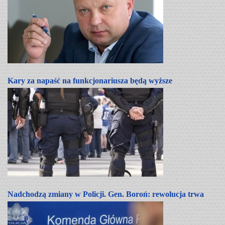
Kary za napaść na funkcjonariusza będą wyższe
Nadchodzą zmiany w Policji. Gen. Boroń: rewolucja trwa