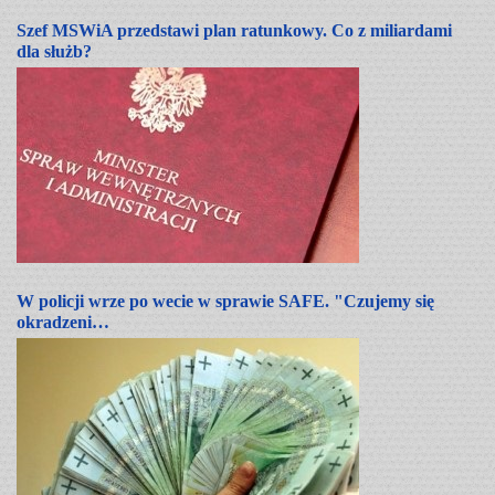
Szef MSWiA przedstawi plan ratunkowy. Co z miliardami
dla służb?
W policji wrze po wecie w sprawie SAFE. "Czujemy się
okradzeni…