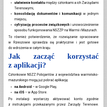
ułatwienie kontaktu
między członkami a ich Zarządami
Terenowymi,
konsolidację dokumentów i komunikacji
w jednym
miejscu,
cyfryzację procesów związkowych
i unowocześnienie
sposobu funkcjonowania NSZZP na Warmii i Mazurach.
To również potwierdzenie, że rozwiązanie opracowane
w Rzeszowie sprawdza się praktycznie i jest gotowe
do wdrożenia w całym kraju.
Jak zacząć korzystać
z aplikacji?
Członkowie NSZZ Policjantów z województwa warmińsko-
mazurskiego mogą już pobrać aplikację:
na Android
– w Google Play,
na iOS
– w App Store.
Po instalacji wystarczy aktywować konto zgodnie
z instrukcjami przekazanymi przez Zarządy Terenowe.