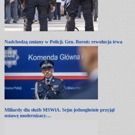
Nadchodzą zmiany w Policji. Gen. Boroń: rewolucja trwa
Miliardy dla służb MSWiA. Sejm jednogłośnie przyjął
ustawę modernizacy…