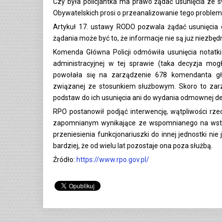
Czy była policjantka ma prawo żądać usunięcia ze s
Obywatelskich prosi o przeanalizowanie tego probl
Artykuł 17. ustawy RODO pozwala żądać usunięci
żądania może być to, że informacje nie są już niezbęd
Komenda Główna Policji odmówiła usunięcia notatki
administracyjnej w tej sprawie (taka decyzja mo
powołała się na zarządzenie 678 komendanta gł
związanej ze stosunkiem służbowym. Skoro to zar
podstaw do ich usunięcia ani do wydania odmownej dec
RPO postanowił podjąć interwencję, wątpliwości rze
zapomnianym wynikające ze wspomnianego na wstęp
przeniesienia funkcjonariuszki do innej jednostki ni
bardziej, że od wielu lat pozostaje ona poza służbą.
Źródło:
https://www.rpo.gov.pl/