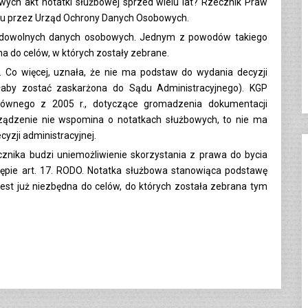
wych akt notatki służbowej sprzed wielu lat? Rzecznik Praw
emu przez Urząd Ochrony Danych Osobowych.
a dowolnych danych osobowych. Jednym z powodów takiego
na do celów, w których zostały zebrane.
. Co więcej, uznała, że nie ma podstaw do wydania decyzji
głaby zostać zaskarżona do Sądu Administracyjnego). KGP
ównego z 2005 r., dotyczące gromadzenia dokumentacji
ządzenie nie wspomina o notatkach służbowych, to nie ma
yzji administracyjnej.
cznika budzi uniemożliwienie skorzystania z prawa do bycia
ie art. 17. RODO. Notatka służbowa stanowiąca podstawę
e jest już niezbędna do celów, do których została zebrana tym