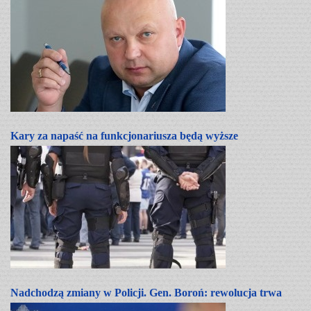
Kary za napaść na funkcjonariusza będą wyższe
Nadchodzą zmiany w Policji. Gen. Boroń: rewolucja trwa