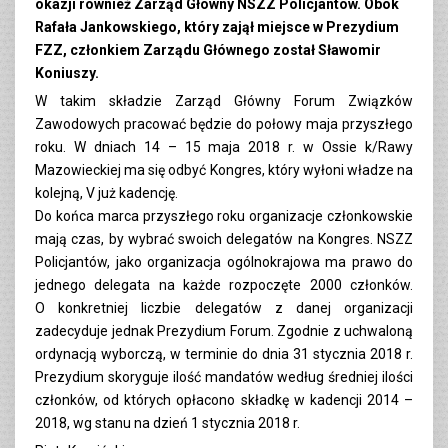
okazji również Zarząd Główny NSZZ Policjantów. Obok
Rafała Jankowskiego, który zajął miejsce w Prezydium
FZZ, członkiem Zarządu Głównego został Sławomir
Koniuszy.
W takim składzie Zarząd Główny Forum Związków
Zawodowych pracować będzie do połowy maja przyszłego
roku. W dniach 14 – 15 maja 2018 r. w Ossie k/Rawy
Mazowieckiej ma się odbyć Kongres, który wyłoni władze na
kolejną, V już kadencję.
Do końca marca przyszłego roku organizacje członkowskie
mają czas, by wybrać swoich delegatów na Kongres. NSZZ
Policjantów, jako organizacja ogólnokrajowa ma prawo do
jednego delegata na każde rozpoczęte 2000 członków.
O konkretniej liczbie delegatów z danej organizacji
zadecyduje jednak Prezydium Forum. Zgodnie z uchwaloną
ordynacją wyborczą, w terminie do dnia 31 stycznia 2018 r.
Prezydium skoryguje ilość mandatów według średniej ilości
członków, od których opłacono składkę w kadencji 2014 –
2018, wg stanu na dzień 1 stycznia 2018 r.