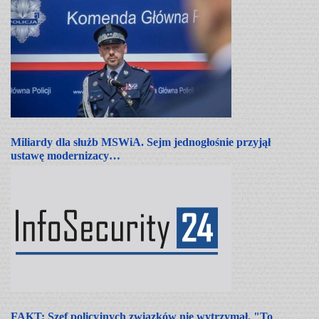
Miliardy dla służb MSWiA. Sejm jednogłośnie przyjął
ustawę modernizacy…
FAKT: Szef policyjnych związków nie wytrzymał. "To