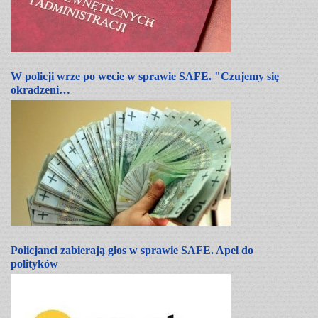
W policji wrze po wecie w sprawie SAFE. "Czujemy się
okradzeni…
Policjanci zabierają głos w sprawie SAFE. Apel do
polityków