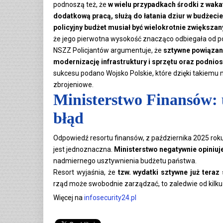
podnoszą też, że
w wielu przypadkach środki z waka
dodatkową pracą, służą do łatania dziur w budżecie
policyjny budżet musiał być wielokrotnie zwiększan
że jego pierwotna wysokość znacząco odbiegała od p
NSZZ Policjantów argumentuje, że
sztywne powiązani
modernizację infrastruktury i sprzętu oraz podnios
sukcesu podano Wojsko Polskie, które dzięki takiemu
zbrojeniowe.
Ministerstwo Finansów:
błąd
Odpowiedź resortu finansów, z października 2025 rok
jest jednoznaczna.
Ministerstwo negatywnie opiniuj
nadmiernego usztywnienia budżetu państwa.
Resort wyjaśnia, że
tzw. wydatki sztywne już teraz
rząd może swobodnie zarządzać, to zaledwie od kilku 
Więcej na
infosecurity24.pl