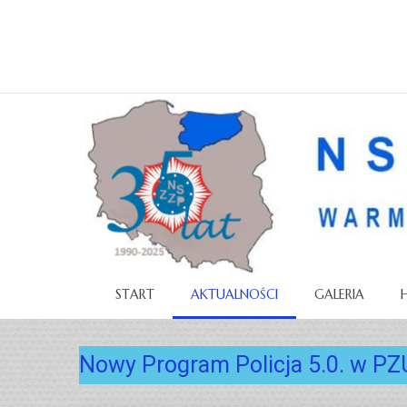
START
AKTUALNOŚCI
GALERIA
Nowy Program Policja 5.0. w PZ