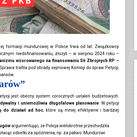
ej formacji mundurowej w Polsce trwa od lat. Związkowcy
icznym niedofinansowaniu, złożyli – w sierpniu 2024 roku –
nizmu wzorowanego na finansowaniu Sił Zbrojnych RP –
 Sprawa trafiła pod obrady sejmowej Komisji do spraw Petycji,
inansów.
żarów”
cji jest obecny system corocznych ustaleń budżetowych.
widywalny i uniemożliwia długofalowe planowanie
. W petycji
ę do działań ad hoc
, które są mniej efektywne i bardziej
ługów
argumentując, że Policja wielokrotnie przechodziła
łacąc odsetki za opóźnienia, np. za paliwo. Mundurowi