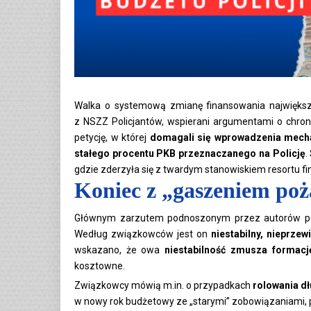
Walka o systemową zmianę finansowania największ
z NSZZ Policjantów, wspierani argumentami o chron
petycję, w której
domagali się wprowadzenia mecha
stałego procentu PKB przeznaczanego na Policję
.
gdzie zderzyła się z twardym stanowiskiem resortu f
Koniec z „gaszeniem po
Głównym zarzutem podnoszonym przez autorów pety
Według związkowców jest on
niestabilny, nieprze
wskazano, że owa
niestabilność zmusza formacj
kosztowne.
Związkowcy mówią m.in. o przypadkach
rolowania d
w nowy rok budżetowy ze „starymi” zobowiązaniami, p