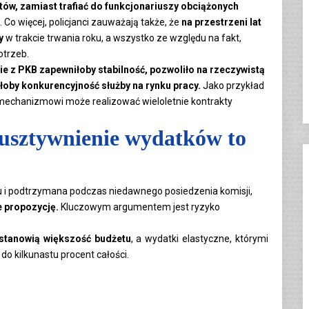
tów, zamiast trafiać do funkcjonariuszy obciążonych
. Co więcej, policjanci zauważają także, że
na przestrzeni lat
y
w trakcie trwania roku, a wszystko ze względu na fakt,
otrzeb.
e z PKB zapewniłoby stabilność, pozwoliło na rzeczywistą
łoby konkurencyjność służby na rynku pracy.
Jako przykład
 mechanizmowi może realizować wieloletnie kontrakty
 usztywnienie wydatków to
u i podtrzymana podczas niedawnego posiedzenia komisji,
e propozycję.
Kluczowym argumentem jest ryzyko
 stanowią większość budżetu
, a wydatki elastyczne, którymi
do kilkunastu procent całości.