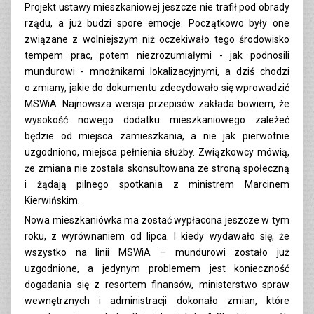
Projekt ustawy mieszkaniowej jeszcze nie trafił pod obrady
rządu, a już budzi spore emocje. Początkowo były one
związane z wolniejszym niż oczekiwało tego środowisko
tempem prac, potem niezrozumiałymi - jak podnosili
mundurowi - mnożnikami lokalizacyjnymi, a dziś chodzi
o zmiany, jakie do dokumentu zdecydowało się wprowadzić
MSWiA. Najnowsza wersja przepisów zakłada bowiem, że
wysokość nowego dodatku mieszkaniowego zależeć
będzie od miejsca zamieszkania, a nie jak pierwotnie
uzgodniono, miejsca pełnienia służby. Związkowcy mówią,
że zmiana nie została skonsultowana ze stroną społeczną
i żądają pilnego spotkania z ministrem Marcinem
Kierwińskim.
Nowa mieszkaniówka ma zostać wypłacona jeszcze w tym
roku, z wyrównaniem od lipca. I kiedy wydawało się, że
wszystko na linii MSWiA – mundurowi zostało już
uzgodnione, a jedynym problemem jest konieczność
dogadania się z resortem finansów, ministerstwo spraw
wewnętrznych i administracji dokonało zmian, które