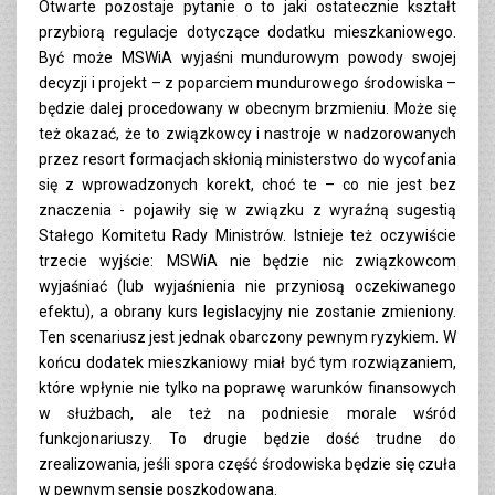
Otwarte pozostaje pytanie o to jaki ostatecznie kształt
przybiorą regulacje dotyczące dodatku mieszkaniowego.
Być może MSWiA wyjaśni mundurowym powody swojej
decyzji i projekt – z poparciem mundurowego środowiska –
będzie dalej procedowany w obecnym brzmieniu. Może się
też okazać, że to związkowcy i nastroje w nadzorowanych
przez resort formacjach skłonią ministerstwo do wycofania
się z wprowadzonych korekt, choć te – co nie jest bez
znaczenia - pojawiły się w związku z wyraźną sugestią
Stałego Komitetu Rady Ministrów. Istnieje też oczywiście
trzecie wyjście: MSWiA nie będzie nic związkowcom
wyjaśniać (lub wyjaśnienia nie przyniosą oczekiwanego
efektu), a obrany kurs legislacyjny nie zostanie zmieniony.
Ten scenariusz jest jednak obarczony pewnym ryzykiem. W
końcu dodatek mieszkaniowy miał być tym rozwiązaniem,
które wpłynie nie tylko na poprawę warunków finansowych
w służbach, ale też na podniesie morale wśród
funkcjonariuszy. To drugie będzie dość trudne do
zrealizowania, jeśli spora część środowiska będzie się czuła
w pewnym sensie poszkodowana.