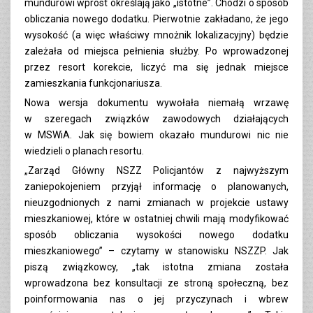
mundurowi wprost określają jako „istotne”. Chodzi o sposób
obliczania nowego dodatku. Pierwotnie zakładano, że jego
wysokość (a więc właściwy mnożnik lokalizacyjny) będzie
zależała od miejsca pełnienia służby. Po wprowadzonej
przez resort korekcie, liczyć ma się jednak miejsce
zamieszkania funkcjonariusza.
Nowa wersja dokumentu wywołała niemałą wrzawę
w szeregach związków zawodowych działających
w MSWiA. Jak się bowiem okazało mundurowi nic nie
wiedzieli o planach resortu.
„Zarząd Główny NSZZ Policjantów z najwyższym
zaniepokojeniem przyjął informację o planowanych,
nieuzgodnionych z nami zmianach w projekcie ustawy
mieszkaniowej, które w ostatniej chwili mają modyfikować
sposób obliczania wysokości nowego dodatku
mieszkaniowego” – czytamy w stanowisku NSZZP. Jak
piszą związkowcy, „tak istotna zmiana została
wprowadzona bez konsultacji ze stroną społeczną, bez
poinformowania nas o jej przyczynach i wbrew