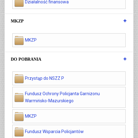
Działalność finansowa
MKZP
MKZP
DO POBRANIA
Przystąp do NSZZ P
Fundusz Ochrony Policjanta Garnizonu
Warmińsko-Mazurskiego
MKZP
Fundusz Wsparcia Policjantów