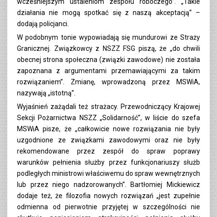
wcześniejszym ustaleniom zespołu roboczego”. „Takie
działania nie mogą spotkać się z naszą akceptacją” –
dodają policjanci.
W podobnym tonie wypowiadają się mundurowi ze Straży
Granicznej. Związkowcy z NSZZ FSG piszą, że „do chwili
obecnej strona społeczna (związki zawodowe) nie została
zapoznana z argumentami przemawiającymi za takim
rozwiązaniem”. Zmianę, wprowadzoną przez MSWiA,
nazywają „istotną”.
Wyjaśnień zażądali też strażacy. Przewodniczący Krajowej
Sekcji Pożarnictwa NSZZ „Solidarność”, w liście do szefa
MSWiA pisze, że „całkowicie nowe rozwiązania nie były
uzgodnione ze związkami zawodowymi oraz nie były
rekomendowane przez zespół do spraw poprawy
warunków pełnienia służby przez funkcjonariuszy służb
podległych ministrowi właściwemu do spraw wewnętrznych
lub przez niego nadzorowanych”. Bartłomiej Mickiewicz
dodaje też, że filozofia nowych rozwiązań „jest zupełnie
odmienna od pierwotnie przyjętej w szczególności nie