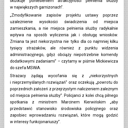
skutkuje poniesieniem atrakcyjności pełnienia służby
w największych garnizonach”.
„Zmodyfikowanie zapisów projektu ustawy poprzez
uzależnienie wysokości świadczenia od miejsca
zamieszkania, a nie miejsca pełnienia służby radykalnie
wpływa na sposób wyliczenia jak i obsługę wniosków.
Zmiana ta jest niekorzystna nie tylko dla co najmniej kilku
tysięcy strażaków, ale również z punktu widzenia
administracyjnego, gdyż obciąży niepotrzebnie komendy
dodatkowymi zadaniami” – czytamy w piśmie Mickiewicza
do szefa MSWiA.
Strażacy żądają wycofania się z „niekorzystnych
i nieprzemyślanych rozwiązań” oraz oczekują „powrotu do
poprzednich założeń z przejrzystym naliczeniem zależnym
od miejsca pełnienia służby”. Policjanci z kolei chcą pilnego
spotkania z ministrem Marcinem Kierwińskim „aby
przedstawić stanowisko środowiska policyjnego oraz
zapobiec wprowadzaniu rozwiązań, które mogą godzić
w interesy funkcjonariuszy”.