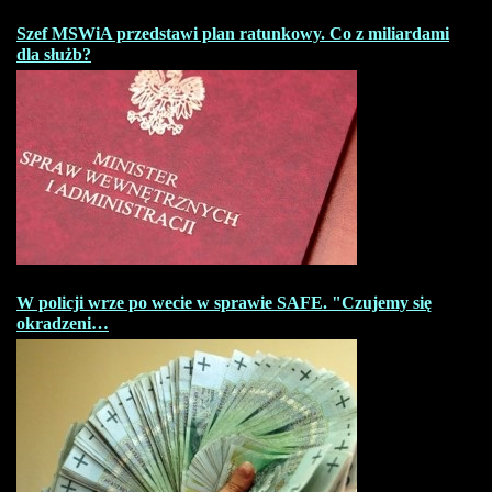
Szef MSWiA przedstawi plan ratunkowy. Co z miliardami
dla służb?
W policji wrze po wecie w sprawie SAFE. "Czujemy się
okradzeni…