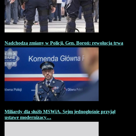
Nadchodzą zmiany w Policji. Gen. Boroń: rewolucja trwa
Miliardy dla służb MSWiA. Sejm jednogłośnie przyjął
ustawę modernizacy…