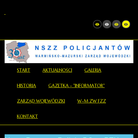
START
AKTUALNOŚCI
GALERIA
HISTORIA
GAZETKA - "INFORMATOR"
ZARZĄD WOJEWÓDZKI
W-M ZW FZZ
KONTAKT