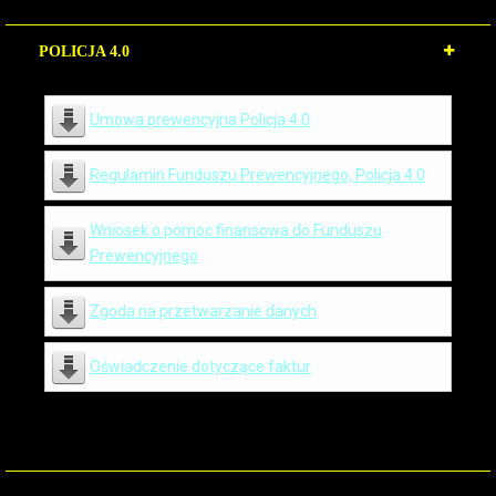
POLICJA 4.0
Umowa prewencyjna Policja 4.0
Regulamin Funduszu Prewencyjnego, Policja 4.0
Wniosek o pomoc finansowa do Funduszu
Prewencyjnego
Zgoda na przetwarzanie danych
Oświadczenie dotyczące faktur