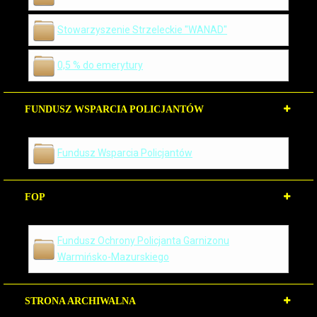
Stowarzyszenie Strzeleckie "WANAD"
0,5 % do emerytury
FUNDUSZ WSPARCIA POLICJANTÓW
Fundusz Wsparcia Policjantów
FOP
Fundusz Ochrony Policjanta Garnizonu
Warmińsko-Mazurskiego
STRONA ARCHIWALNA