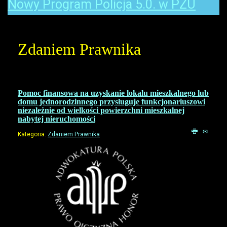
Nowy Program Policja 5.0. w PZU
Zdaniem Prawnika
Pomoc finansowa na uzyskanie lokalu mieszkalnego lub
domu jednorodzinnego przysługuje funkcjonariuszowi
niezależnie od wielkości powierzchni mieszkalnej
nabytej nieruchomości
Kategoria:
Zdaniem Prawnika