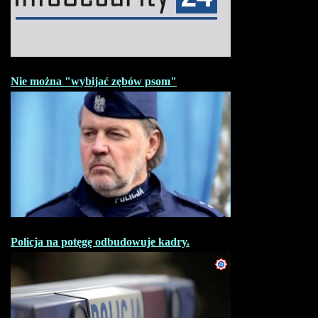
Nie można "wybijać zębów psom"
Policja na potęgę odbudowuje kadry.