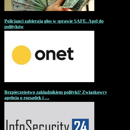
Policjanci zabierają głos w sprawie SAFE. Apel do
polityków
Bezpieczeństwo zakładnikiem polityki? Związkowcy
apelują o rozsądek i …