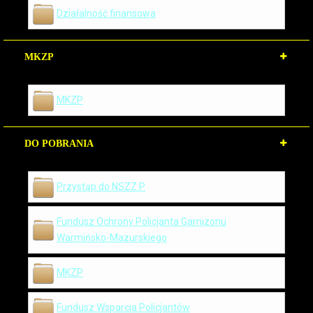
Działalność finansowa
MKZP
MKZP
DO POBRANIA
Przystąp do NSZZ P
Fundusz Ochrony Policjanta Garnizonu
Warmińsko-Mazurskiego
MKZP
Fundusz Wsparcia Policjantów