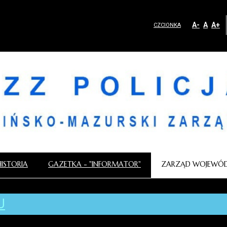
A-
A
A+
CZCIONKA
HISTORIA
GAZETKA - "INFORMATOR"
ZARZĄD WOJEWÓD
U