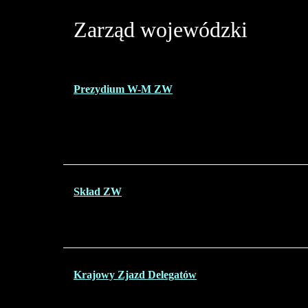
Zarząd wojewódzki
Prezydium W-M ZW
Skład ZW
Krajowy Zjazd Delegatów