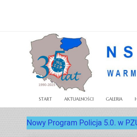
START
AKTUALNOŚCI
GALERIA
Nowy Program Policja 5.0. w PZ