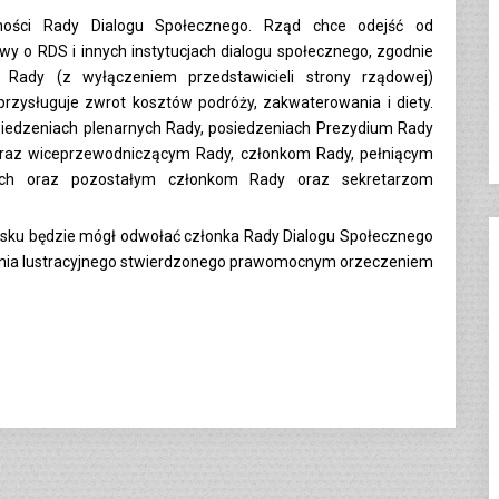
ności Rady Dialogu Społecznego. Rząd chce odejść od
awy o RDS i innych instytucjach dialogu społecznego, zgodnie
Rady (z wyłączeniem przedstawicieli strony rządowej)
zysługuje zwrot kosztów podróży, zakwaterowania i diety.
siedzeniach plenarnych Rady, posiedzeniach Prezydium Rady
az wiceprzewodniczącym Rady, członkom Rady, pełniącym
ych oraz pozostałym członkom Rady oraz sekretarzom
niosku będzie mógł odwołać członka Rady Dialogu Społecznego
nia lustracyjnego stwierdzonego prawomocnym orzeczeniem