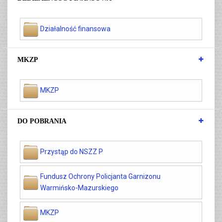
Działalność finansowa
MKZP
MKZP
DO POBRANIA
Przystąp do NSZZ P
Fundusz Ochrony Policjanta Garnizonu
Warmińsko-Mazurskiego
MKZP