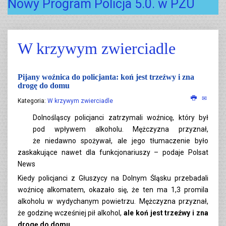
Nowy Program Policja 5.0. w PZU
W krzywym zwierciadle
Pijany woźnica do policjanta: koń jest trzeźwy i zna
drogę do domu
Kategoria:
W krzywym zwierciadle
Dolnośląscy policjanci zatrzymali woźnicę, który był
pod wpływem alkoholu. Mężczyzna przyznał,
że niedawno spożywał, ale jego tłumaczenie było
zaskakujące nawet dla funkcjonariuszy – podaje Polsat
News
Kiedy policjanci z Głuszycy na Dolnym Śląsku przebadali
woźnicę alkomatem, okazało się, że ten ma 1,3 promila
alkoholu w wydychanym powietrzu. Mężczyzna przyznał,
że godzinę wcześniej pił alkohol,
ale koń jest trzeźwy i zna
drogę do domu.