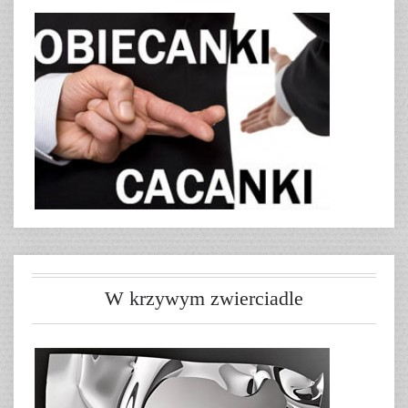
W krzywym zwierciadle