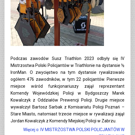
Podczas zawodów Susz Triathlon 2023 odbyły się IV
Mistrzostwa Polski Policjantów w Triathlonie na dystansie ½
IronMan. O zwycięstwo na tym dystansie rywalizowało
ogółem 476 zawodników, w tym 22 policjantów. Pierwsze
miejsce wśród funkcjonariuszy zajął reprezentant
Komendy Wojewódzkiej Policji w Bydgoszczy Marek
Kowalczyk z Oddziałów Prewencji Policji. Drugie miejsce
wywalczył Bartosz Sarbak z Komisariatu Policji Poznań –
Stare Miasto, natomiast trzecie miejsce w rywalizacji zajął
Jordan Kowalczyk z Komendy Miejskiej Policji w Zabrzu.
Więcej o: IV MISTRZOSTWA POLSKI POLICJANTÓW W