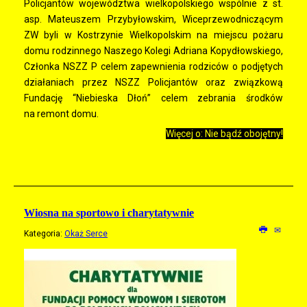
Policjantów województwa wielkopolskiego wspólnie z st.
asp. Mateuszem Przybyłowskim, Wiceprzewodniczącym
ZW byli w Kostrzynie Wielkopolskim na miejscu pożaru
domu rodzinnego Naszego Kolegi Adriana Kopydłowskiego,
Członka NSZZ P celem zapewnienia rodziców o podjętych
działaniach przez NSZZ Policjantów oraz związkową
Fundację “Niebieska Dłoń” celem zebrania środków
na remont domu.
Więcej o: Nie bądź obojętny!
Wiosna na sportowo i charytatywnie
Kategoria:
Okaż Serce