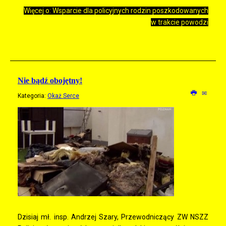
Więcej o: Wsparcie dla policyjnych rodzin poszkodowanych
w trakcie powodzi
Nie bądź obojętny!
Kategoria:
Okaż Serce
Dzisiaj mł. insp. Andrzej Szary, Przewodniczący ZW NSZZ