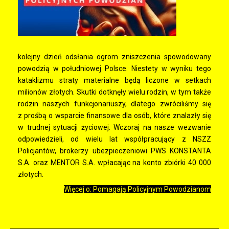
kolejny dzień odsłania ogrom zniszczenia spowodowany
powodzią w południowej Polsce. Niestety w wyniku tego
kataklizmu straty materialne będą liczone w setkach
milionów złotych. Skutki dotknęły wielu rodzin, w tym także
rodzin naszych funkcjonariuszy, dlatego zwróciliśmy się
z prośbą o wsparcie finansowe dla osób, które znalazły się
w trudnej sytuacji życiowej. Wczoraj na nasze wezwanie
odpowiedzieli, od wielu lat współpracujący z NSZZ
Policjantów, brokerzy ubezpieczeniowi PWS KONSTANTA
S.A. oraz MENTOR S.A. wpłacając na konto zbiórki 40 000
złotych.
Więcej o: Pomagają Policyjnym Powodzianom