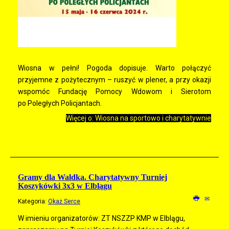
Wiosna w pełni! Pogoda dopisuje. Warto połączyć
przyjemne z pożytecznym – ruszyć w plener, a przy okazji
wspomóc Fundację Pomocy Wdowom i Sierotom
po Poległych Policjantach.
Więcej o: Wiosna na sportowo i charytatywnie
Gramy dla Waldka. Charytatywny Turniej
Koszykówki 3x3 w Elblągu
Kategoria:
Okaż Serce
W imieniu organizatorów: ZT NSZZP KMP w Elblągu,