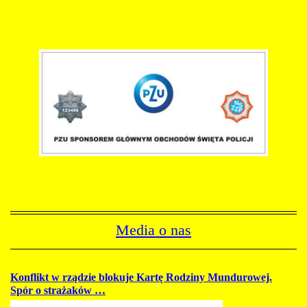
Media o nas
Konflikt w rządzie blokuje Kartę Rodziny Mundurowej.
Spór o strażaków …