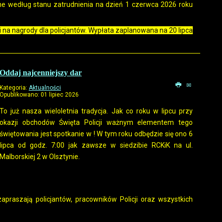
zone według stanu zatrudnienia na dzień 1 czerwca 2026 roku
i na nagrody dla policjantów. Wypłata zaplanowana na 20 lipca
Oddaj najcenniejszy dar
Kategoria:
Aktualności
Opublikowano: 01 lipiec 2026
To już nasza wieloletnia tradycja. Jak co roku w lipcu przy
okazji obchodów Święta Policji ważnym elementem tego
świętowania jest spotkanie w
! W tym roku odbędzie się ono 6
lipca od godz. 7:00 jak zawsze w siedzibie RCKiK na ul.
Malborskiej 2 w Olsztynie.
zapraszają policjantów, pracowników Policji oraz wszystkich