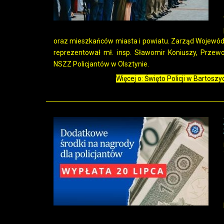
oraz mieszkańców miasta i powiatu. Zarząd Wojewó
reprezentował mł. insp. Sławomir Koniuszy, Prze
NSZZ Policjantów w Olsztynie.
Więcej o: Święto Policji w Bartos