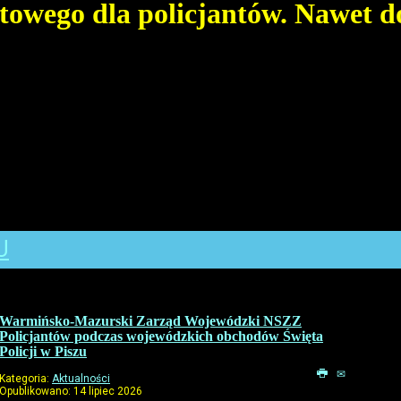
owego dla policjantów. Nawet do 
U
Warmińsko-Mazurski Zarząd Wojewódzki NSZZ
Policjantów podczas wojewódzkich obchodów Święta
Policji w Piszu
Kategoria:
Aktualności
Opublikowano: 14 lipiec 2026