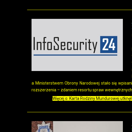
a Ministerstwem Obrony Narodowej stało się wpisan
rozszerzenia – zdaniem resortu spraw wewnętrznych
Więcej o: Karta Rodziny Mundurowej utknę