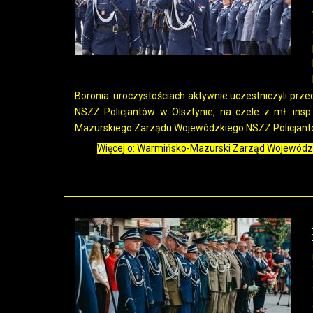
Boronia. uroczystościach aktywnie uczestniczyli p
NSZZ Policjantów w Olsztynie, na czele z mł. i
Mazurskiego Zarządu Wojewódzkiego NSZZ Policjantó
Więcej o: Warmińsko-Mazurski Zarząd Wojewódz