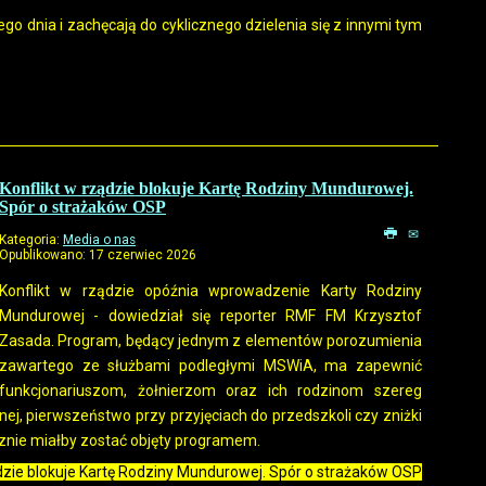
ego dnia i zachęcają do cyklicznego dzielenia się z innymi tym
Konflikt w rządzie blokuje Kartę Rodziny Mundurowej.
Spór o strażaków OSP
Kategoria:
Media o nas
Opublikowano: 17 czerwiec 2026
Konflikt w rządzie opóźnia wprowadzenie Karty Rodziny
Mundurowej - dowiedział się reporter RMF FM Krzysztof
Zasada. Program, będący jednym z elementów porozumienia
zawartego ze służbami podległymi MSWiA, ma zapewnić
funkcjonariuszom, żołnierzom oraz ich rodzinom szereg
nej, pierwszeństwo przy przyjęciach do przedszkoli czy zniżki
cznie miałby zostać objęty programem.
ządzie blokuje Kartę Rodziny Mundurowej. Spór o strażaków OSP