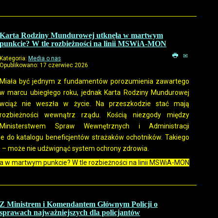
Karta Rodziny Mundurowej utknęła w martwym
punkcie? W tle rozbieżności na linii MSWiA-MON
Kategoria:
Media o nas
Opublikowano: 17 czerwiec 2026
Miała być jednym z fundamentów porozumienia zawartego
w marcu ubiegłego roku, jednak Karta Rodziny Mundurowej
wciąż nie weszła w życie. Na przeszkodzie stać mają
rozbieżności wewnątrz rządu. Kością niezgody między
Ministerstwem Spraw Wewnętrznych i Administracji
ie do katalogu beneficjentów strażaków ochotników. Takiego
 – może nie udźwignąć system ochrony zdrowia.
ła w martwym punkcie? W tle rozbieżności na linii MSWiA-MON
Z Ministrem i Komendantem Głównym Policji o
sprawach najważniejszych dla policjantów