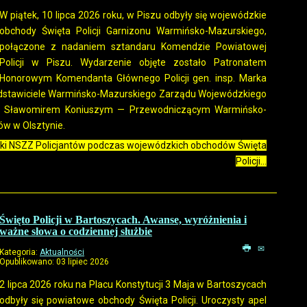
W piątek, 10 lipca 2026 roku, w Piszu odbyły się wojewódzkie
obchody Święta Policji Garnizonu Warmińsko-Mazurskiego,
połączone z nadaniem sztandaru Komendzie Powiatowej
Policji w Piszu. Wydarzenie objęte zostało Patronatem
Honorowym Komendanta Głównego Policji gen. insp. Marka
rzedstawiciele Warmińsko-Mazurskiego Zarządu Wojewódzkiego
nsp. Sławomirem Koniuszym — Przewodniczącym Warmińsko-
w w Olsztynie.
ki NSZZ Policjantów podczas wojewódzkich obchodów Święta
Policji...
Święto Policji w Bartoszycach. Awanse, wyróżnienia i
ważne słowa o codziennej służbie
Kategoria:
Aktualności
Opublikowano: 03 lipiec 2026
2 lipca 2026 roku na Placu Konstytucji 3 Maja w Bartoszycach
odbyły się powiatowe obchody Święta Policji. Uroczysty apel