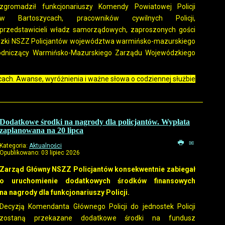
zgromadził funkcjonariuszy Komendy Powiatowej Policji
w Bartoszycach, pracowników cywilnych Policji,
przedstawicieli władz samorządowych, zaproszonych gości
dzki NSZZ Policjantów województwa warmińsko-mazurskiego
wodniczący Warmińsko-Mazurskiego Zarządu Wojewódzkiego
zycach. Awanse, wyróżnienia i ważne słowa o codziennej służbie
Dodatkowe środki na nagrody dla policjantów. Wypłata
zaplanowana na 20 lipca
Kategoria:
Aktualności
Opublikowano: 03 lipiec 2026
Zarząd Główny NSZZ Policjantów konsekwentnie zabiegał
o uruchomienie dodatkowych środków finansowych
na nagrody dla funkcjonariuszy Policji.
Decyzją Komendanta Głównego Policji do jednostek Policji
zostaną przekazane dodatkowe środki na fundusz