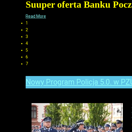
Suuper oferta Banku Poczt
Read More
1
2
3
4
5
6
7
Nowy Program Policja 5.0. w PZ