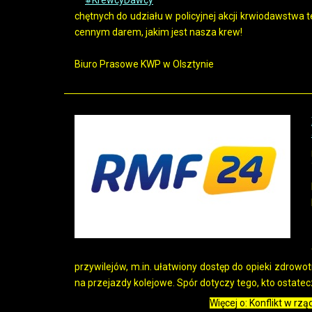
chętnych do udziału w policyjnej akcji krwiodawstwa t
cennym darem, jakim jest nasza krew!
Biuro Prasowe KWP w Olsztynie
przywilejów, m.in. ułatwiony dostęp do opieki zdrowot
na przejazdy kolejowe. Spór dotyczy tego, kto ostate
Więcej o: Konflikt w r