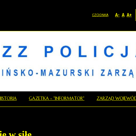
A-
A
A+
CZCIONKA
HISTORIA
GAZETKA - "INFORMATOR"
ZARZĄD WOJEWÓD
 w siłę