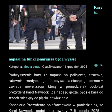
Kary
za
napaść na funkcjonariusza będą wyższe
Kategoria:
Media o nas
Opublikowano: 16 grudzień 2025
Podwyższenie kary za napaść na policjanta, strażaka,
ratownika medycznego lub obywatela niosącego pomoc –
zakłada nowelizacja, którą w poniedziałek podpisał
prezydent Karol Nawrocki. Za napaść grozić będzie kara od
trzech miesięcy do pięciu lat więzienia.
Kancelaria Prezydenta poinformowała w poniedziałek, że
Karol Nawrocki podpisał ustawę z 7 listopada 2025 r.