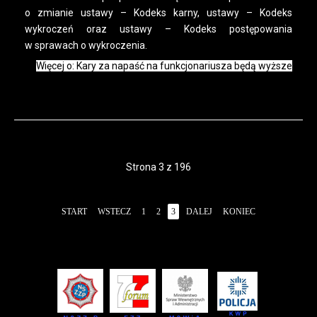
o zmianie ustawy – Kodeks karny, ustawy – Kodeks
wykroczeń oraz ustawy – Kodeks postępowania
w sprawach o wykroczenia.
Więcej o: Kary za napaść na funkcjonariusza będą wyższe
Strona 3 z 196
START
WSTECZ
1
2
3
DALEJ
KONIEC