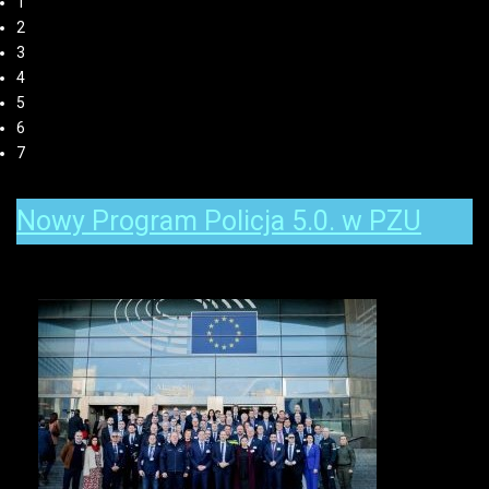
1
2
3
4
5
6
7
Nowy Program Policja 5.0. w PZU