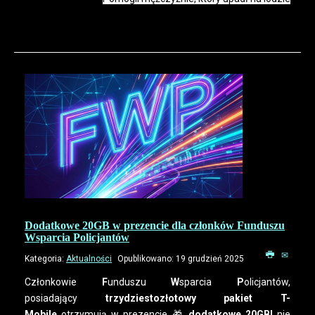
Dodatkowe 20GB w prezencie dla członków Funduszu
Wsparcia Policjantów
Kategoria:
Aktualności
Opublikowano: 19 grudzień 2025
Członkowie
F
unduszu
W
sparcia
P
olicjantów,
posiadający
trzydziestozłotowy pakiet T-
Mobile
otrzymują w prezencie 🎁
dodatkowe 20GB!
nie