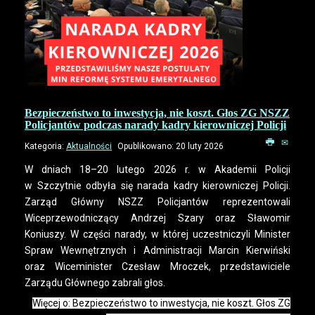
Bezpieczeństwo to inwestycja, nie koszt. Głos ZG NSZZ
Policjantów podczas narady kadry kierowniczej Policji
Kategoria:
Aktualności
Opublikowano: 20 luty 2026
W dniach 18–20 lutego 2026 r. w Akademii Policji
w Szczytnie odbyła się narada kadry kierowniczej Policji.
Zarząd Główny NSZZ Policjantów reprezentowali
Wiceprzewodniczący Andrzej Szary oraz Sławomir
Koniuszy. W części narady, w której uczestniczyli Minister
Spraw Wewnętrznych i Administracji Marcin Kierwiński
oraz Wiceminister Czesław Mroczek, przedstawiciele
Zarządu Głównego zabrali głos.
Więcej o: Bezpieczeństwo to inwestycja, nie koszt. Głos ZG