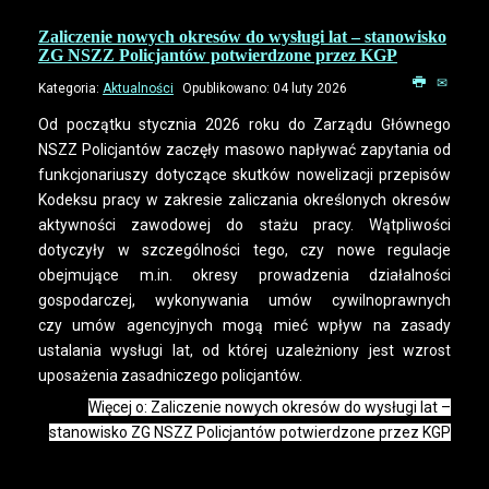
Zaliczenie nowych okresów do wysługi lat – stanowisko
ZG NSZZ Policjantów potwierdzone przez KGP
Kategoria:
Aktualności
Opublikowano: 04 luty 2026
Od początku stycznia 2026 roku do Zarządu Głównego
NSZZ Policjantów zaczęły masowo napływać zapytania od
funkcjonariuszy dotyczące skutków nowelizacji przepisów
Kodeksu pracy w zakresie zaliczania określonych okresów
aktywności zawodowej do stażu pracy. Wątpliwości
dotyczyły w szczególności tego, czy nowe regulacje
obejmujące m.in. okresy prowadzenia działalności
gospodarczej, wykonywania umów cywilnoprawnych
czy umów agencyjnych mogą mieć wpływ na zasady
ustalania wysługi lat, od której uzależniony jest wzrost
uposażenia zasadniczego policjantów.
Więcej o: Zaliczenie nowych okresów do wysługi lat –
stanowisko ZG NSZZ Policjantów potwierdzone przez KGP