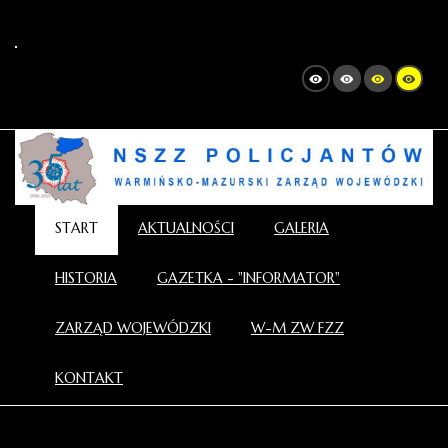
START
AKTUALNOŚCI
GALERIA
HISTORIA
GAZETKA - "INFORMATOR"
ZARZĄD WOJEWÓDZKI
W-M ZW FZZ
KONTAKT