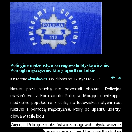
Policyjne małżeństwo zareagowało błyskawicznie.
Pomogli mężczyźnie, który upadł na lodzie
Kategoria:
Aktualności
Opublikowano: 19 styczeń 2026
Nawet poza służbą nie pozostali obojętni. Policyjne
małżeństwo z Komisariatu Policji w Morągu, spędzające
niedzielne popołudnie z córką na lodowisku, natychmiast
ruszyło z pomocą mężczyźnie, który po upadku uderzył
głową w taflę lodu.
Więcej o: Policyjne małżeństwo zareagowało błyskawicznie.
Pomogli mężczyźnie, który upadł na lodzie