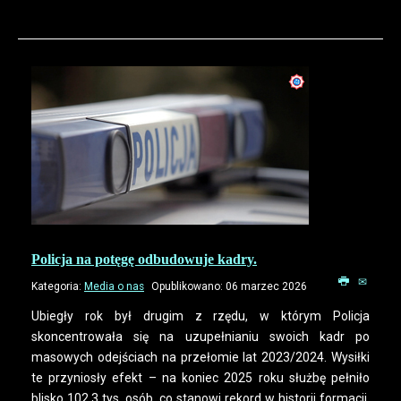
Policja na potęgę odbudowuje kadry.
Kategoria:
Media o nas
Opublikowano: 06 marzec 2026
Ubiegły rok był drugim z rzędu, w którym Policja
skoncentrowała się na uzupełnianiu swoich kadr po
masowych odejściach na przełomie lat 2023/2024. Wysiłki
te przyniosły efekt – na koniec 2025 roku służbę pełniło
blisko 102,3 tys. osób, co stanowi rekord w historii formacji.