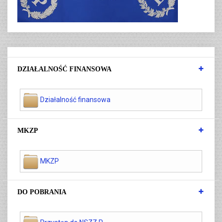
DZIAŁALNOŚĆ FINANSOWA
Działalność finansowa
MKZP
MKZP
DO POBRANIA