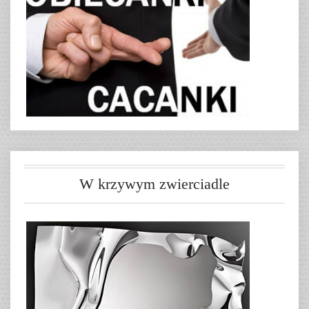
W krzywym zwierciadle