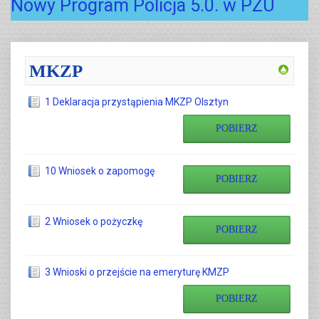
Nowy Program Policja 5.0. w PZU
MKZP
1 Deklaracja przystąpienia MKZP Olsztyn
POBIERZ
10 Wniosek o zapomogę
POBIERZ
2 Wniosek o pożyczkę
POBIERZ
3 Wnioski o przejście na emeryturę KMZP
POBIERZ