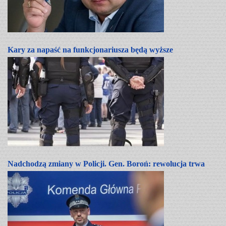
Kary za napaść na funkcjonariusza będą wyższe
Nadchodzą zmiany w Policji. Gen. Boroń: rewolucja trwa