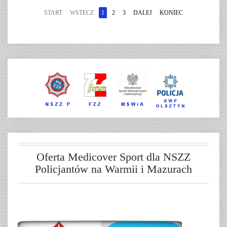
START
WSTECZ
1
2
3
DALEJ
KONIEC
Oferta Medicover Sport dla NSZZ
Policjantów na Warmii i Mazurach