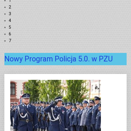
1
2
3
4
5
6
7
Nowy Program Policja 5.0. w PZU