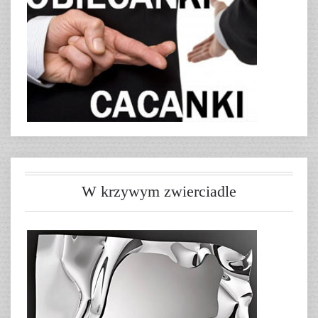
W krzywym zwierciadle