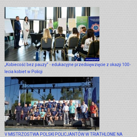
„Kobiecość bez pauzy” - edukacyjne przedsięwzięcie z okazji 100-
lecia kobiet w Policji
V MISTRZOSTWA POLSKI POLICJANTÓW W TRIATHLONIE NA