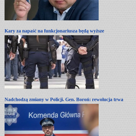
Kary za napaść na funkcjonariusza będą wyższe
Nadchodzą zmiany w Policji. Gen. Boroń: rewolucja trwa