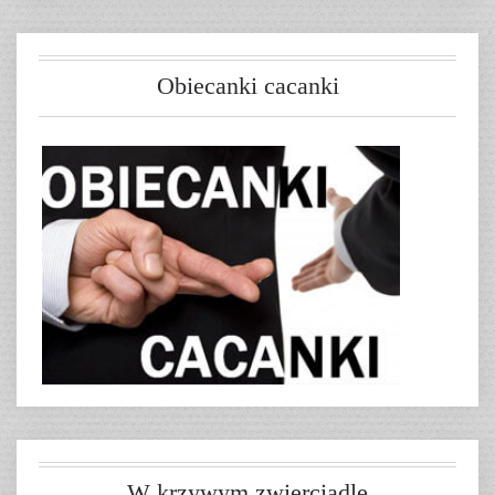
Obiecanki cacanki
W krzywym zwierciadle