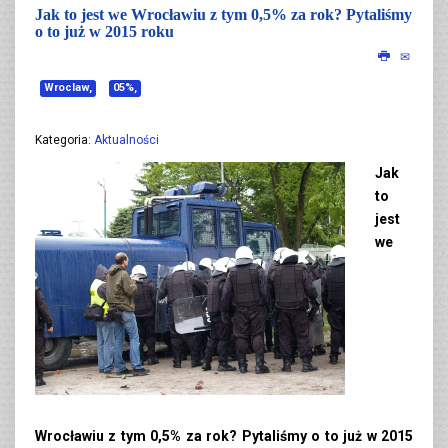
Jak to jest we Wrocławiu z tym 0,5% za rok? Pytaliśmy
o to już w 2015 roku
Wroclaw,
05%,
Kategoria:
Aktualności
Jak
to
jest
we
Wrocławiu z tym 0,5% za rok? Pytaliśmy o to już w 2015